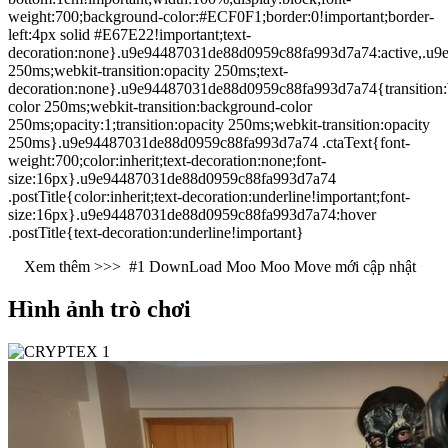
weight:700;background-color:#ECF0F1;border:0!important;border-
left:4px solid #E67E22!important;text-
decoration:none}.u9e94487031de88d0959c88fa993d7a74:active,.u9e
250ms;webkit-transition:opacity 250ms;text-
decoration:none}.u9e94487031de88d0959c88fa993d7a74{transition
color 250ms;webkit-transition:background-color
250ms;opacity:1;transition:opacity 250ms;webkit-transition:opacity
250ms}.u9e94487031de88d0959c88fa993d7a74 .ctaText{font-
weight:700;color:inherit;text-decoration:none;font-
size:16px}.u9e94487031de88d0959c88fa993d7a74
.postTitle{color:inherit;text-decoration:underline!important;font-
size:16px}.u9e94487031de88d0959c88fa993d7a74:hover
.postTitle{text-decoration:underline!important}
Xem thêm >>>
#1 DownLoad Moo Moo Move mới cập nhật
Hình ảnh trò chơi