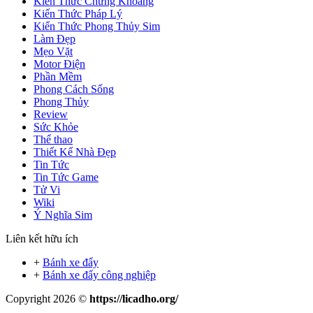
Kiến Thức Chứng Khoáng
Kiến Thức Pháp Lý
Kiến Thức Phong Thủy Sim
Làm Đẹp
Mẹo Vặt
Motor Điện
Phần Mềm
Phong Cách Sống
Phong Thủy
Review
Sức Khỏe
Thể thao
Thiết Kế Nhà Đẹp
Tin Tức
Tin Tức Game
Tử Vi
Wiki
Ý Nghĩa Sim
Liên kết hữu ích
+
Bánh xe đẩy
+
Bánh xe đẩy công nghiệp
Copyright 2026 ©
https://licadho.org/