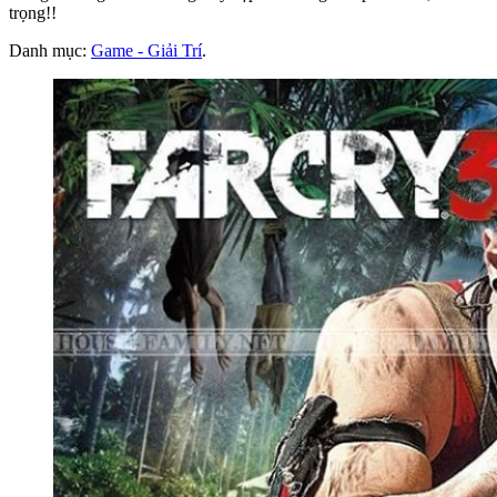
trọng!!
Danh mục:
Game - Giải Trí
.