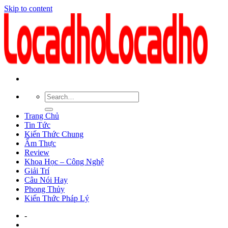
Skip to content
Trang Chủ
Tin Tức
Kiến Thức Chung
Ẩm Thực
Review
Khoa Học – Công Nghệ
Giải Trí
Câu Nói Hay
Phong Thủy
Kiến Thức Pháp Lý
-