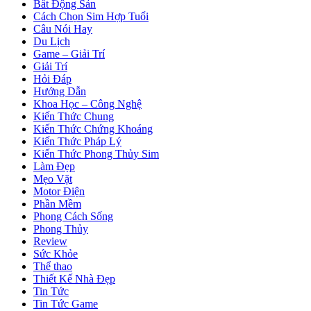
Bất Động Sản
Cách Chọn Sim Hợp Tuổi
Câu Nói Hay
Du Lịch
Game – Giải Trí
Giải Trí
Hỏi Đáp
Hướng Dẫn
Khoa Học – Công Nghệ
Kiến Thức Chung
Kiến Thức Chứng Khoáng
Kiến Thức Pháp Lý
Kiến Thức Phong Thủy Sim
Làm Đẹp
Mẹo Vặt
Motor Điện
Phần Mềm
Phong Cách Sống
Phong Thủy
Review
Sức Khỏe
Thể thao
Thiết Kế Nhà Đẹp
Tin Tức
Tin Tức Game