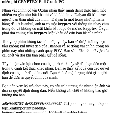
miễn phí CRYPTEX Full Crack PC
Nhân vật chính có tên Özgur nhận thấy mình đang thực hiện một
nhiệm vụ gần như bất khả thi và khó khăn vì Dalyan đã bắt được
người bạn thân nhất của mình. Dalyan là một trong những mafia
hàng đầu ở Istanbul, anh ta có một
kryptex
với thông tin nhạy cảm
trong đó và không có mật khẩu bắt buộc để mở nó
kryptex
. Özgur
phải tìm chúng
của kryptex
Mật khẩu để cứu bạn bè của mình.
Trong bộ phim tương tác hành động này, bạn sẽ được trải nghiệm
bầu không khí tuyệt đẹp của Istanbul và sẽ đóng vai chính trong bộ
phim này nhờ những cảnh quay POV. Bạn sẽ bước trên bờ vực của
cái chết và đôi khi bạn phải giết để sống.
Tùy thuộc vào lựa chọn của bạn, trò chơi này sẽ dẫn bạn đến một
trong 6 cảnh kết thúc khác nhau. Bạn sẽ thấy kết quả của các quyết
định của bạn từ đầu đến cuối. Bạn chỉ có một lượng thời gian giới
hạn để đưa ra quyết định của mình.
Bạn nên xem kỹ trò chơi này, có cấu trúc tương tác như điện ảnh và
đưa ra quyết định đúng đắn. Nếu không cái chết sẽ không bao giờ
buông tha bạn
.u9e94487031de88d0959c88fa993d7a74{padding:0;margin:0;paddin
top:1em!important;padding-
bottom:1em!important;width:100%;display:block;font-