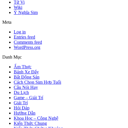
Tử Vi
Wiki
Ý Nghĩa Sim
Meta
Log in
Entries feed
Comments feed
WordPress.org
Danh Mục
Ẩm Thực
Bánh Xe Đẩy
Bất Động Sản
Cách Chọn Sim Hợp Tuổi
Câu Nói Hay
Du Lịch
Game – Giải Trí
Giải Trí
Hỏi Đáp
Hướng Dẫn
Khoa Học – Công Nghệ
Kiến Thức Chung