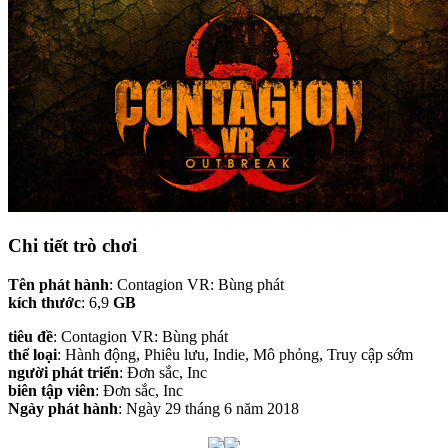
Chi tiết trò chơi
Tên phát hành
: Contagion VR: Bùng phát
kích thước
: 6,9
GB
tiêu đề
: Contagion VR: Bùng phát
thể loại
: Hành động, Phiêu lưu, Indie, Mô phỏng, Truy cập sớm
người phát triển
: Đơn sắc, Inc
biên tập viên
: Đơn sắc, Inc
Ngày phát hành
: Ngày 29 tháng 6 năm 2018