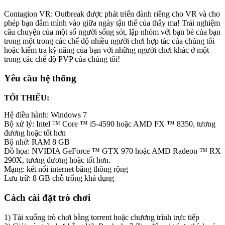
Contagion VR: Outbreak được phát triển dành riêng cho VR và cho
phép bạn đắm mình vào giữa ngày tận thế của thây ma! Trải nghiệm
câu chuyện của một số người sống sót, lập nhóm với bạn bè của bạn
trong một trong các chế độ nhiều người chơi hợp tác của chúng tôi
hoặc kiểm tra kỹ năng của bạn với những người chơi khác ở một
trong các chế độ PVP của chúng tôi!
Yêu cầu hệ thống
TỐI THIỂU:
Hệ điều hành: Windows 7
Bộ xử lý: Intel ™ Core ™ i5-4590 hoặc AMD FX ™ 8350, tương
đương hoặc tốt hơn
Bộ nhớ: RAM 8 GB
Đồ họa: NVIDIA GeForce ™ GTX 970 hoặc AMD Radeon ™ RX
290X, tương đương hoặc tốt hơn.
Mạng: kết nối internet băng thông rộng
Lưu trữ: 8 GB chỗ trống khả dụng
Cách cài đặt trò chơi
1) Tải xuống trò chơi bằng torrent hoặc chương trình trực tiếp