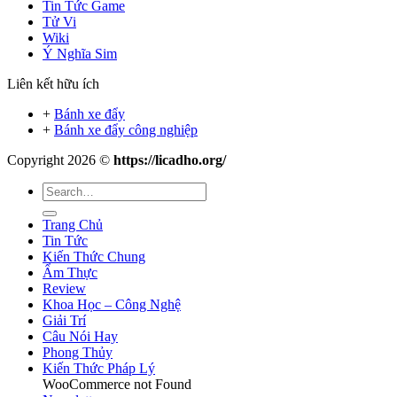
Tin Tức Game
Tử Vi
Wiki
Ý Nghĩa Sim
Liên kết hữu ích
+
Bánh xe đẩy
+
Bánh xe đẩy công nghiệp
Copyright 2026 ©
https://licadho.org/
Trang Chủ
Tin Tức
Kiến Thức Chung
Ẩm Thực
Review
Khoa Học – Công Nghệ
Giải Trí
Câu Nói Hay
Phong Thủy
Kiến Thức Pháp Lý
WooCommerce not Found