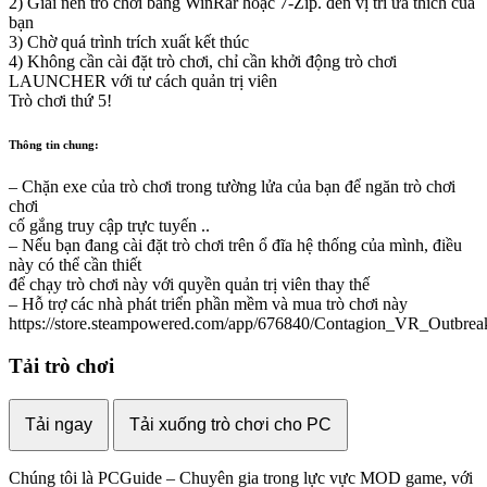
2) Giải nén trò chơi bằng WinRar hoặc 7-Zip. đến vị trí ưa thích của
bạn
3) Chờ quá trình trích xuất kết thúc
4) Không cần cài đặt trò chơi, chỉ cần khởi động trò chơi
LAUNCHER với tư cách quản trị viên
Trò chơi thứ 5!
Thông tin chung:
– Chặn exe của trò chơi trong tường lửa của bạn để ngăn trò chơi
chơi
cố gắng truy cập trực tuyến ..
– Nếu bạn đang cài đặt trò chơi trên ổ đĩa hệ thống của mình, điều
này có thể cần thiết
để chạy trò chơi này với quyền quản trị viên thay thế
– Hỗ trợ các nhà phát triển phần mềm và mua trò chơi này
https://store.steampowered.com/app/676840/Contagion_VR_Outbrea
Tải trò chơi
Tải ngay
Tải xuống trò chơi cho PC
Chúng tôi là PCGuide – Chuyên gia trong lực vực MOD game, với