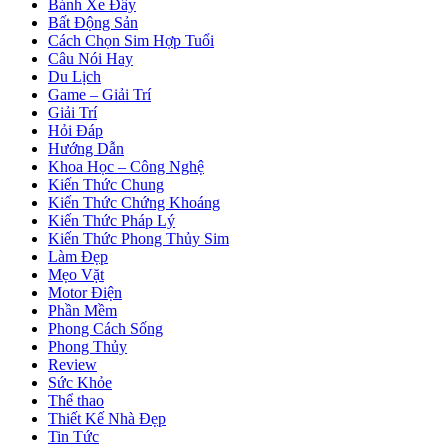
Bánh Xe Đẩy
Bất Động Sản
Cách Chọn Sim Hợp Tuổi
Câu Nói Hay
Du Lịch
Game – Giải Trí
Giải Trí
Hỏi Đáp
Hướng Dẫn
Khoa Học – Công Nghệ
Kiến Thức Chung
Kiến Thức Chứng Khoáng
Kiến Thức Pháp Lý
Kiến Thức Phong Thủy Sim
Làm Đẹp
Mẹo Vặt
Motor Điện
Phần Mềm
Phong Cách Sống
Phong Thủy
Review
Sức Khỏe
Thể thao
Thiết Kế Nhà Đẹp
Tin Tức