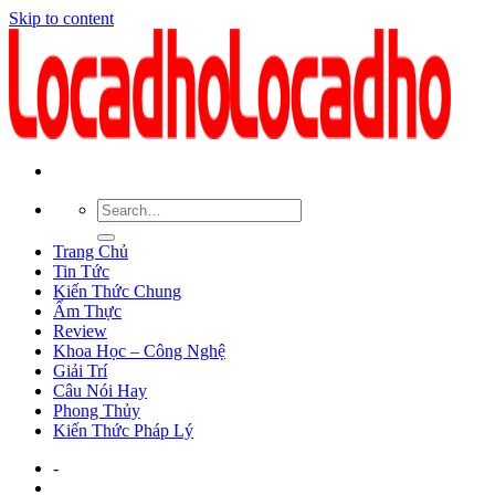
Skip to content
Trang Chủ
Tin Tức
Kiến Thức Chung
Ẩm Thực
Review
Khoa Học – Công Nghệ
Giải Trí
Câu Nói Hay
Phong Thủy
Kiến Thức Pháp Lý
-