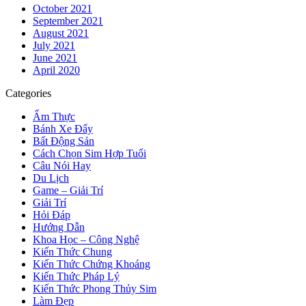
October 2021
September 2021
August 2021
July 2021
June 2021
April 2020
Categories
Ẩm Thực
Bánh Xe Đẩy
Bất Động Sản
Cách Chọn Sim Hợp Tuổi
Câu Nói Hay
Du Lịch
Game – Giải Trí
Giải Trí
Hỏi Đáp
Hướng Dẫn
Khoa Học – Công Nghệ
Kiến Thức Chung
Kiến Thức Chứng Khoáng
Kiến Thức Pháp Lý
Kiến Thức Phong Thủy Sim
Làm Đẹp