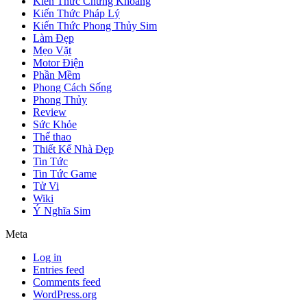
Kiến Thức Chứng Khoáng
Kiến Thức Pháp Lý
Kiến Thức Phong Thủy Sim
Làm Đẹp
Mẹo Vặt
Motor Điện
Phần Mềm
Phong Cách Sống
Phong Thủy
Review
Sức Khỏe
Thể thao
Thiết Kế Nhà Đẹp
Tin Tức
Tin Tức Game
Tử Vi
Wiki
Ý Nghĩa Sim
Meta
Log in
Entries feed
Comments feed
WordPress.org