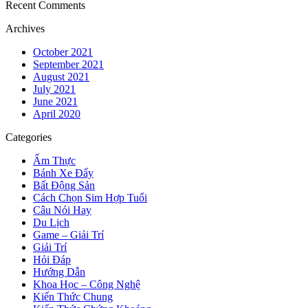
Recent Comments
Archives
October 2021
September 2021
August 2021
July 2021
June 2021
April 2020
Categories
Ẩm Thực
Bánh Xe Đẩy
Bất Động Sản
Cách Chọn Sim Hợp Tuổi
Câu Nói Hay
Du Lịch
Game – Giải Trí
Giải Trí
Hỏi Đáp
Hướng Dẫn
Khoa Học – Công Nghệ
Kiến Thức Chung