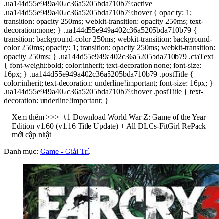
.ua144d55e949a402c36a5205bda710b79:active,
.ua144d55e949a402c36a5205bda710b79:hover { opacity: 1;
transition: opacity 250ms; webkit-transition: opacity 250ms; text-
decoration:none; } .ua144d55e949a402c36a5205bda710b79 {
transition: background-color 250ms; webkit-transition: background-
color 250ms; opacity: 1; transition: opacity 250ms; webkit-transition:
opacity 250ms; } .ua144d55e949a402c36a5205bda710b79 .ctaText
{ font-weight:bold; color:inherit; text-decoration:none; font-size:
16px; } .ua144d55e949a402c36a5205bda710b79 .postTitle {
color:inherit; text-decoration: underline!important; font-size: 16px; }
.ua144d55e949a402c36a5205bda710b79:hover .postTitle { text-
decoration: underline!important; }
Xem thêm >>>
#1 Download World War Z: Game of the Year
Edition v1.60 (v1.16 Title Update) + All DLCs-FitGirl RePack
mới cập nhật
Danh mục:
Game - Giải Trí
.