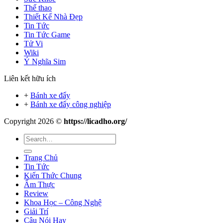
Thể thao
Thiết Kế Nhà Đẹp
Tin Tức
Tin Tức Game
Tử Vi
Wiki
Ý Nghĩa Sim
Liên kết hữu ích
+
Bánh xe đẩy
+
Bánh xe đẩy công nghiệp
Copyright 2026 ©
https://licadho.org/
Trang Chủ
Tin Tức
Kiến Thức Chung
Ẩm Thực
Review
Khoa Học – Công Nghệ
Giải Trí
Câu Nói Hay