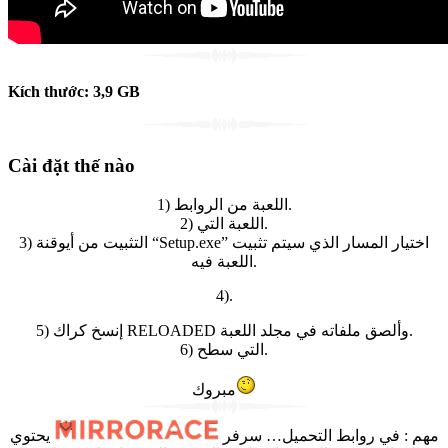
Kích thước:
3,9
GB
Cài đặt thế nào
1) اللعبة من الروابط.
2) اللعبة التي.
3) التثبيت من أيوقنة “Setup.exe” اختيار المسار الذي سيتم تثبيت
اللعبة فيه.
4).
5) إنسخ كراك RELOADED وألصق ملفاته في مجلد اللعبة.
6) التي سطح.
مبروك
يحتوي
في روابط التحميل… سرفر
:
مهم