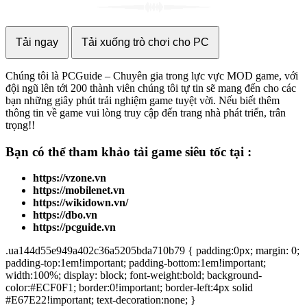
Tải ngay
Tải xuống trò chơi cho PC
Chúng tôi là PCGuide – Chuyên gia trong lực vực MOD game, với
đội ngũ lên tới 200 thành viên chúng tôi tự tin sẽ mang đến cho các
bạn những giây phút trải nghiệm game tuyệt vời. Nếu biết thêm
thông tin về game vui lòng truy cập đến trang nhà phát triển, trân
trọng!!
Bạn có thể tham khảo
tải game
siêu tốc tại :
https://vzone.vn
https://mobilenet.vn
https://wikidown.vn/
https://dbo.vn
https://pcguide.vn
.ua144d55e949a402c36a5205bda710b79 { padding:0px; margin: 0;
padding-top:1em!important; padding-bottom:1em!important;
width:100%; display: block; font-weight:bold; background-
color:#ECF0F1; border:0!important; border-left:4px solid
#E67E22!important; text-decoration:none; }