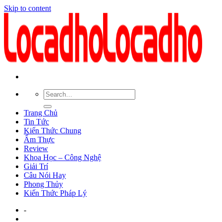
Skip to content
Trang Chủ
Tin Tức
Kiến Thức Chung
Ẩm Thực
Review
Khoa Học – Công Nghệ
Giải Trí
Câu Nói Hay
Phong Thủy
Kiến Thức Pháp Lý
-