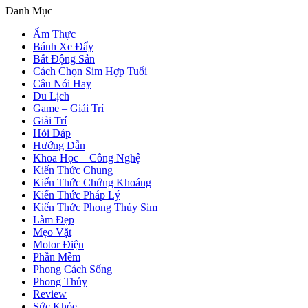
Danh Mục
Ẩm Thực
Bánh Xe Đẩy
Bất Động Sản
Cách Chọn Sim Hợp Tuổi
Câu Nói Hay
Du Lịch
Game – Giải Trí
Giải Trí
Hỏi Đáp
Hướng Dẫn
Khoa Học – Công Nghệ
Kiến Thức Chung
Kiến Thức Chứng Khoáng
Kiến Thức Pháp Lý
Kiến Thức Phong Thủy Sim
Làm Đẹp
Mẹo Vặt
Motor Điện
Phần Mềm
Phong Cách Sống
Phong Thủy
Review
Sức Khỏe