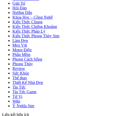
Giải Trí
Hỏi Đáp
Hướng Dẫn
Khoa Học – Công Nghệ
Kiến Thức Chung
Kiến Thức Chứng Khoáng
Kiến Thức Pháp Lý
Kiến Thức Phong Thủy Sim
Làm Đẹp
Mẹo Vặt
Motor Điện
Phần Mềm
Phong Cách Sống
Phong Thủy
Review
Sức Khỏe
Thể thao
Thiết Kế Nhà Đẹp
Tin Tức
Tin Tức Game
Tử Vi
Wiki
Ý Nghĩa Sim
Liên kết hữu ích