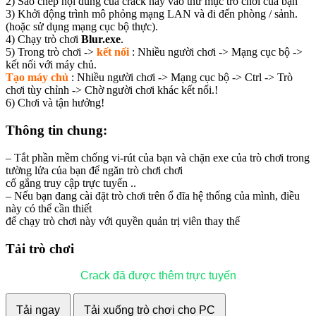
2) Sao chép nội dung của crack này vào thư mục trò chơi của bạn
3) Khởi động trình mô phỏng mạng LAN và đi đến phòng / sảnh.
(hoặc sử dụng mạng cục bộ thực).
4) Chạy trò chơi
Blur.exe
.
5) Trong trò chơi ->
kết nối
: Nhiều người chơi -> Mạng cục bộ ->
kết nối với máy chủ.
Tạo máy chủ
: Nhiều người chơi -> Mạng cục bộ -> Ctrl -> Trò
chơi tùy chỉnh -> Chờ người chơi khác kết nối.!
6) Chơi và tận hưởng!
Thông tin chung:
– Tắt phần mềm chống vi-rút của bạn và chặn exe của trò chơi trong
tường lửa của bạn để ngăn trò chơi chơi
cố gắng truy cập trực tuyến ..
– Nếu bạn đang cài đặt trò chơi trên ổ đĩa hệ thống của mình, điều
này có thể cần thiết
để chạy trò chơi này với quyền quản trị viên thay thế
Tải trò chơi
Crack đã được thêm trực tuyến
Tải ngay
Tải xuống trò chơi cho PC