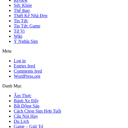
Review
Sức Khỏe
Thể thao
Thiết Kế Nhà Đẹp
Tin Tức
Tin Tức Game
Tử Vi
Wiki
Ý Nghĩa Sim
Meta
Log in
Entries feed
Comments feed
WordPress.org
Danh Mục
Ẩm Thực
Bánh Xe Đẩy
Bất Động Sản
Cách Chọn Sim Hợp Tuổi
Câu Nói Hay
Du Lịch
Game – Giải Trí