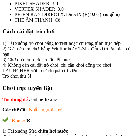
PIXEL SHADER: 3.0
VERTEX SHADER: 3.0
PHIÊN BẢN DIRECTX: DirectX (R) 9.0c (bao gồm)
THẺ ÂM THANH: Có
Cách cài đặt trò chơi
1) Tải xuống trò chơi bằng torrent hoặc chương trình trực tiếp
2) Giải nén trò chơi bằng WinRar hoặc 7-Zip. đến vị trí ưa thích của
bạn
3) Chờ quá trình trích xuất kết thúc
4) Không cần cài đặt trò chơi, chỉ cần khởi động trò chơi
LAUNCHER với tư cách quản trị viên
Trò chơi thứ 5!
Chơi trực tuyến Bật
Tín dụng để
: online-fix.me
Các chế độ
:
Nhiều người chơi
|
Koopo
❌
1) Tải xuống
Sửa chữa hơi nước