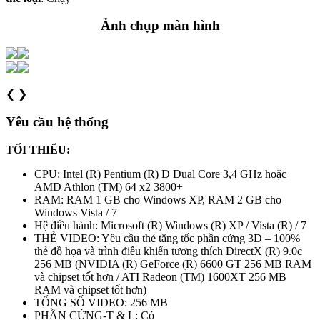
Ảnh chụp màn hình
❮
❯
Yêu cầu hệ thống
TỐI THIỂU:
CPU: Intel (R) Pentium (R) D Dual Core 3,4 GHz hoặc
AMD Athlon (TM) 64 x2 3800+
RAM: RAM 1 GB cho Windows XP, RAM 2 GB cho
Windows Vista / 7
Hệ điều hành: Microsoft (R) Windows (R) XP / Vista (R) / 7
THẺ VIDEO: Yêu cầu thẻ tăng tốc phần cứng 3D – 100%
thẻ đồ họa và trình điều khiển tương thích DirectX (R) 9.0c
256 MB (NVIDIA (R) GeForce (R) 6600 GT 256 MB RAM
và chipset tốt hơn / ATI Radeon (TM) 1600XT 256 MB
RAM và chipset tốt hơn)
TỔNG SỐ VIDEO: 256 MB
PHẦN CỨNG-T & L: Có