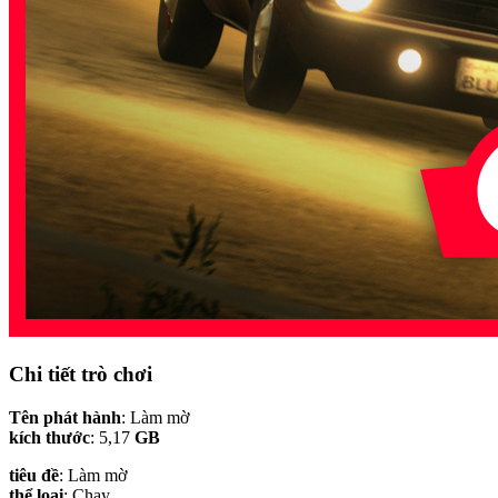
Chi tiết trò chơi
Tên phát hành
: Làm mờ
kích thước
: 5,17
GB
tiêu đề
: Làm mờ
thể loại
: Chạy