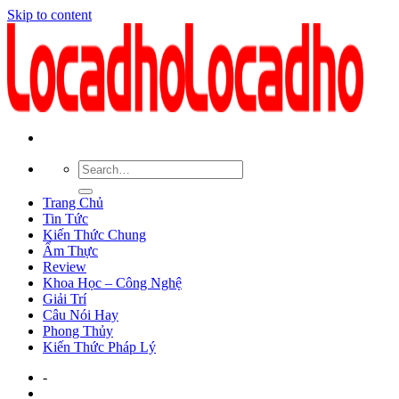
Skip to content
Trang Chủ
Tin Tức
Kiến Thức Chung
Ẩm Thực
Review
Khoa Học – Công Nghệ
Giải Trí
Câu Nói Hay
Phong Thủy
Kiến Thức Pháp Lý
-