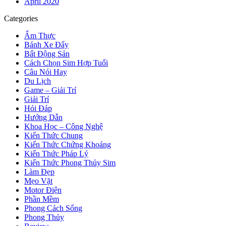
April 2020
Categories
Ẩm Thực
Bánh Xe Đẩy
Bất Động Sản
Cách Chọn Sim Hợp Tuổi
Câu Nói Hay
Du Lịch
Game – Giải Trí
Giải Trí
Hỏi Đáp
Hướng Dẫn
Khoa Học – Công Nghệ
Kiến Thức Chung
Kiến Thức Chứng Khoáng
Kiến Thức Pháp Lý
Kiến Thức Phong Thủy Sim
Làm Đẹp
Mẹo Vặt
Motor Điện
Phần Mềm
Phong Cách Sống
Phong Thủy