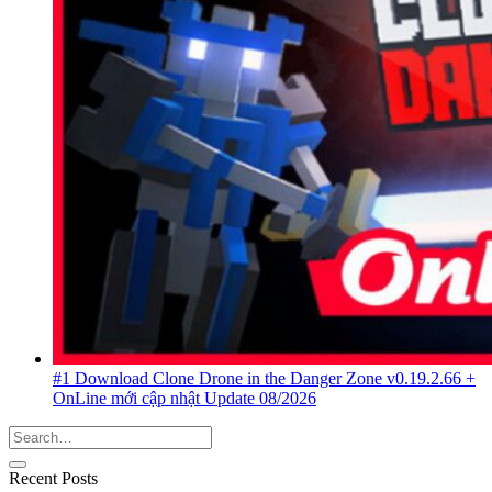
#1 Download Clone Drone in the Danger Zone v0.19.2.66 +
OnLine mới cập nhật Update 08/2026
Recent Posts