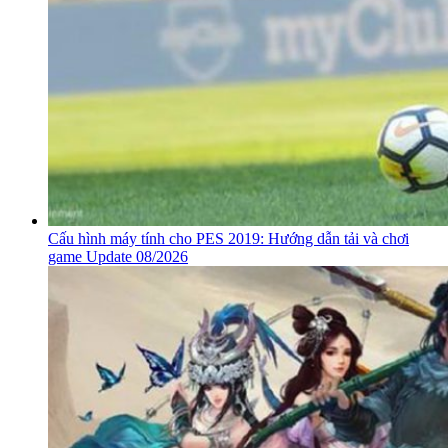
Cấu hình máy tính cho PES 2019: Hướng dẫn tải và chơi
game Update 08/2026