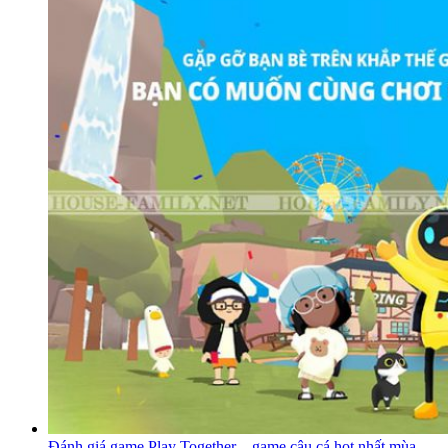
Đánh giá game Play Together – game câu cá hot nhất mùa