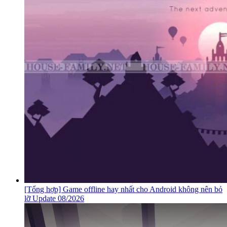
[Tổng hợp] Game offline hay nhất cho Android không nên bỏ
lỡ Update 08/2026