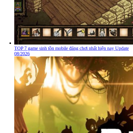
TOP 7 game sinh tồn mobile đáng chơi nhất hiện nay Update
08/2026