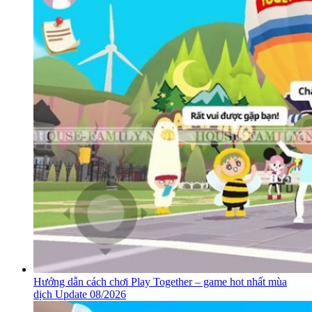
Hướng dẫn cách chơi Play Together – game hot nhất mùa
dịch Update 08/2026