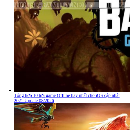
Tổng hợp 10 tựa game Offline hay nhất cho iOS cập nhật
2021 Update 08/2026