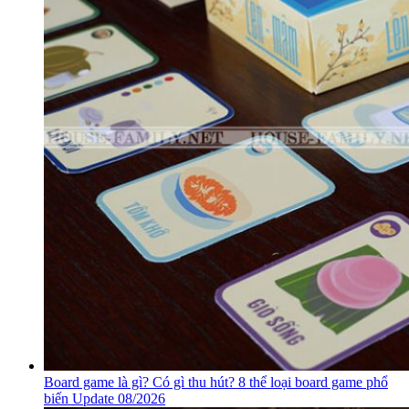
Board game là gì? Có gì thu hút? 8 thể loại board game phổ
biến Update 08/2026