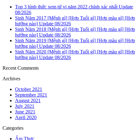
Top 3 hình thức xem tử vi năm 2022 chính xác nhất Update
08/2026
Sinh Năm 2017 [Mệnh gì] [Hợp Tuổi gì] [Hợp màu gì] [Hợp
hướng nào] Update 08/2026
Sinh Năm 2018 [Mệnh gì] [Hợp Tuổi gì] [Hợp màu gì] [Hợp
hướng nào] Update 08/2026
Sinh Năm 2019 [Mệnh gì] [Hợp Tuổi gì] [Hợp màu gì] [Hợp
hướng nào] Update 08/2026
Sinh Năm 2020 [Mệnh gì] [Hợp Tuổi gì] [Hợp màu gì] [Hợp
hướng nào] Update 08/2026
Recent Comments
Archives
October 2021
September 2021
August 2021
July 2021
June 2021
April 2020
Categories
Ẩm Thực