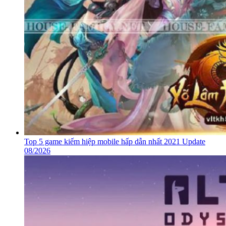
Top 5 game kiếm hiệp mobile hấp dẫn nhất 2021 Update
08/2026