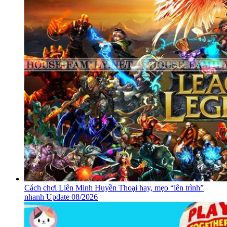
Cách chơi Liên Minh Huyền Thoại hay, mẹo “lên trình”
nhanh Update 08/2026