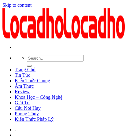
Skip to content
Trang Chủ
Tin Tức
Kiến Thức Chung
Ẩm Thực
Review
Khoa Học – Công Nghệ
Giải Trí
Câu Nói Hay
Phong Thủy
Kiến Thức Pháp Lý
-