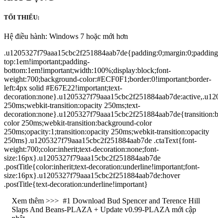
TỐI THIỂU:
Hệ điều hành: Windows 7 hoặc mới hơn
.u1205327f79aaa15cbc2f251884aab7de{padding:0;margin:0;padding
top:1em!important;padding-
bottom:1em!important;width:100%;display:block;font-
weight:700;background-color:#ECF0F1;border:0!important;border-
left:4px solid #E67E22!important;text-
decoration:none}.u1205327f79aaa15cbc2f251884aab7de:active,.u120
250ms;webkit-transition:opacity 250ms;text-
decoration:none}.u1205327f79aaa15cbc2f251884aab7de{transition:
color 250ms;webkit-transition:background-color
250ms;opacity:1;transition:opacity 250ms;webkit-transition:opacity
250ms}.u1205327f79aaa15cbc2f251884aab7de .ctaText{font-
weight:700;color:inherit;text-decoration:none;font-
size:16px}.u1205327f79aaa15cbc2f251884aab7de
.postTitle{color:inherit;text-decoration:underline!important;font-
size:16px}.u1205327f79aaa15cbc2f251884aab7de:hover
.postTitle{text-decoration:underline!important}
Xem thêm >>>
#1 Download Bud Spencer and Terence Hill
Slaps And Beans-PLAZA + Update v0.99-PLAZA mới cập