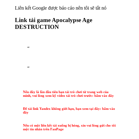
Liên kết Google được báo cáo nên tôi sẽ tắt nó
Link tải game Apocalypse Age
DESTRUCTION
“
“
Nếu đây là lần đầu tiên bạn tải trò chơi từ trang web của
mình, vui lòng xem kỹ video tải trò chơi trước: bấm vào đây
Để tải link Yandex không giới hạn, bạn xem tại đây: bấm vào
đây
Nếu có một liên kết tải xuống bị hỏng, xin vui lòng gửi cho tôi
một tin nhắn trên FanPage