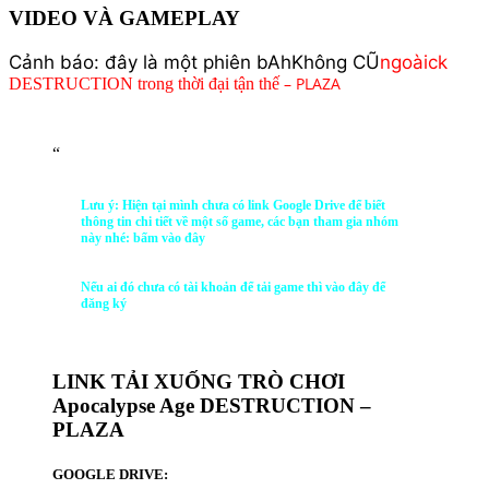
VIDEO VÀ GAMEPLAY
Cảnh báo: đây là một phiên
b
Ah
Không
CŨ
ngoài
ck
– PLAZA
DESTRUCTION trong thời đại tận thế
“
Lưu ý: Hiện tại mình chưa có link Google Drive để biết
thông tin chi tiết về một số game, các bạn tham gia nhóm
này nhé: bấm vào đây
Nếu ai đó chưa có tài khoản để tải game thì vào đây để
đăng ký
LINK TẢI XUỐNG TRÒ CHƠI
Apocalypse Age DESTRUCTION –
PLAZA
GOOGLE DRIVE: