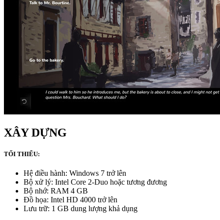
XÂY DỰNG
TỐI THIỂU:
Hệ điều hành: Windows 7 trở lên
Bộ xử lý: Intel Core 2-Duo hoặc tương đương
Bộ nhớ: RAM 4 GB
Đồ họa: Intel HD 4000 trở lên
Lưu trữ: 1 GB dung lượng khả dụng