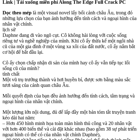
Link | Tải xuống miễn phí Along The Edge Full Crack PC
Dọc theo mép
là một visual novel lấy bối cảnh châu Âu, trong đó
những lựa chọn của bạn ảnh hưởng đến tính cách và ngoại hình của
nhân vật chính.
lịch sử
Daphne đang đi vào ngõ cụt. Cô không hài lòng với cuộc sống
riêng tư và nghề nghiệp của mình. Khi cô ấy thừa kế một ngôi nhà
cũ của một gia đình ở một vùng xa xôi của đất nước, cô ấy nắm bắt
cơ hội để bắt đầu lại.
Cô ấy chọn chấp nhận di sản của mình hay cô ấy vẫn tiếp tục lối
sống cũ của mình?
tính chất
Một vũ trụ trưởng thành và hơi huyền bí, được sơn bằng màu sắc
tươi sáng của cảnh quan châu Âu.
Mỗi quyết định của bạn đều ảnh hưởng đến tính cách, tâm trạng và
ngoại hình của nhân vật chính.
Một lượng lớn nội dung, đủ để lấp đầy một bản tóm tắt truyện tranh
kéo dài hai năm:
– Hơn 450 hình minh họa toàn màn hình thủ công và 20 nhân vật
với hơn 400 biến thể và cài đặt khác nhau (bao gồm 38 sự phát triển
ngoại hình có thể có của nhân vật chính Daphné),