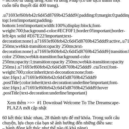
– 80.000 từ bằng tiếng Anh và tiếng Pháp (có thể dịch thành một
cuốn tiểu thuyết dài 400 trang).
.u71693ef60feb42c6d45d8769b425ddd9{padding:0;margin:0;paddin
top:1em!important;padding-
bottom:1em!important;width:100%;display:block;font-
weight:700;background-color:#ECF0F1;border:0!important;border-
left:4px solid #E67E22!important;text-
decoration:none}.u71693ef60feb42c6d45d8769b425ddd9:active,.u71
250ms;webkit-transition:opacity 250ms;text-
decoration:none}.u71693ef60feb42c6d45d8769b425ddd9{transition:
color 250ms;webkit-transition:background-color
250ms;opacity:1;transition:opacity 250ms;webkit-transition:opacity
250ms}.u71693ef60feb42c6d45d8769b425ddd9 .ctaText{font-
weight:700;color:inherit;text-decoration:none;font-
size:16px}.u71693ef60feb42c6d45d8769b425ddd9
.postTitle{color:inherit;text-decoration:underline!important;font-
size:16px}.u71693ef60feb42c6d45d8769b425ddd9:hover
.postTitle{text-decoration:underline!important}
Xem thêm >>>
#1 Download Welcome To The Dreamscape-
PLAZA mới cập nhật
60 kết thúc khác nhau, 28 thành tựu để mở khóa. Trong suốt câu
chuyện, lựa chọn của bạn sẽ ảnh hưởng đến những điều sau:
– hành động kết thúc như thế nào (6 khả năng),