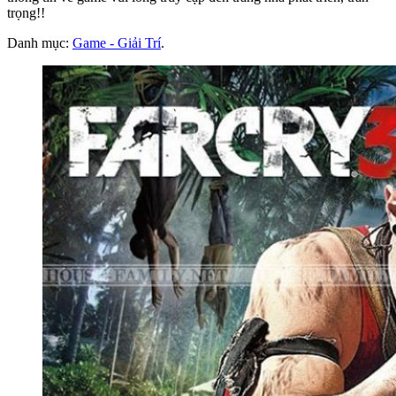
trọng!!
Danh mục:
Game - Giải Trí
.