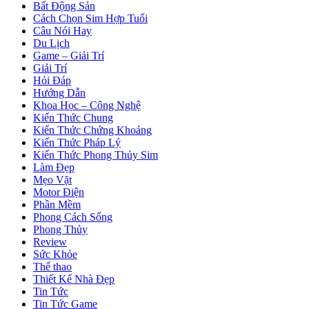
Bất Động Sản
Cách Chọn Sim Hợp Tuổi
Câu Nói Hay
Du Lịch
Game – Giải Trí
Giải Trí
Hỏi Đáp
Hướng Dẫn
Khoa Học – Công Nghệ
Kiến Thức Chung
Kiến Thức Chứng Khoáng
Kiến Thức Pháp Lý
Kiến Thức Phong Thủy Sim
Làm Đẹp
Mẹo Vặt
Motor Điện
Phần Mềm
Phong Cách Sống
Phong Thủy
Review
Sức Khỏe
Thể thao
Thiết Kế Nhà Đẹp
Tin Tức
Tin Tức Game