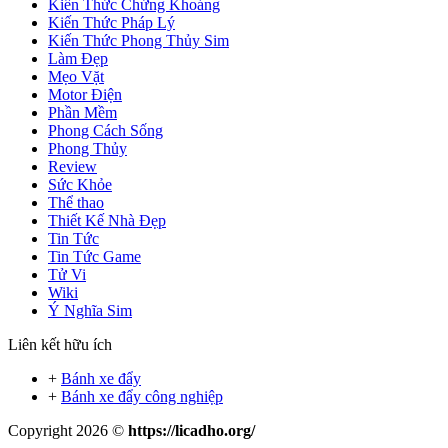
Kiến Thức Chứng Khoáng
Kiến Thức Pháp Lý
Kiến Thức Phong Thủy Sim
Làm Đẹp
Mẹo Vặt
Motor Điện
Phần Mềm
Phong Cách Sống
Phong Thủy
Review
Sức Khỏe
Thể thao
Thiết Kế Nhà Đẹp
Tin Tức
Tin Tức Game
Tử Vi
Wiki
Ý Nghĩa Sim
Liên kết hữu ích
+
Bánh xe đẩy
+
Bánh xe đẩy công nghiệp
Copyright 2026 ©
https://licadho.org/