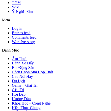
Tử Vi
Wiki
Ý Nghĩa Sim
Meta
Log in
Entries feed
Comments feed
WordPress.org
Danh Mục
Ẩm Thực
Bánh Xe Đẩy
Bất Động Sản
Cách Chọn Sim Hợp Tuổi
Câu Nói Hay
Du Lịch
Game – Giải Trí
Giải Trí
Hỏi Đáp
Hướng Dẫn
Khoa Học – Công Nghệ
Kiến Thức Chung