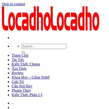
Skip to content
Trang Chủ
Tin Tức
Kiến Thức Chung
Ẩm Thực
Review
Khoa Học – Công Nghệ
Giải Trí
Câu Nói Hay
Phong Thủy
Kiến Thức Pháp Lý
-