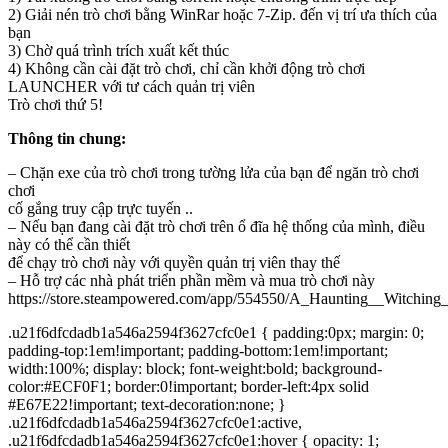
2) Giải nén trò chơi bằng WinRar hoặc 7-Zip. đến vị trí ưa thích của
bạn
3) Chờ quá trình trích xuất kết thúc
4) Không cần cài đặt trò chơi, chỉ cần khởi động trò chơi
LAUNCHER với tư cách quản trị viên
Trò chơi thứ 5!
Thông tin chung:
– Chặn exe của trò chơi trong tường lửa của bạn để ngăn trò chơi
chơi
cố gắng truy cập trực tuyến ..
– Nếu bạn đang cài đặt trò chơi trên ổ đĩa hệ thống của mình, điều
này có thể cần thiết
để chạy trò chơi này với quyền quản trị viên thay thế
– Hỗ trợ các nhà phát triển phần mềm và mua trò chơi này
https://store.steampowered.com/app/554550/A_Haunting__Witching
.u21f6dfcdadb1a546a2594f3627cfc0e1 { padding:0px; margin: 0;
padding-top:1em!important; padding-bottom:1em!important;
width:100%; display: block; font-weight:bold; background-
color:#ECF0F1; border:0!important; border-left:4px solid
#E67E22!important; text-decoration:none; }
.u21f6dfcdadb1a546a2594f3627cfc0e1:active,
.u21f6dfcdadb1a546a2594f3627cfc0e1:hover { opacity: 1;