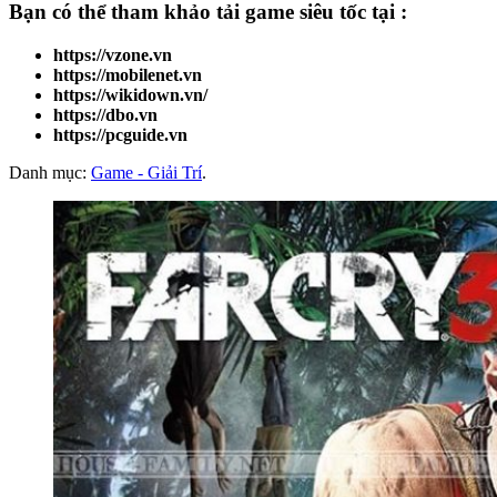
Bạn có thể tham khảo
tải game
siêu tốc tại :
https://vzone.vn
https://mobilenet.vn
https://wikidown.vn/
https://dbo.vn
https://pcguide.vn
Danh mục:
Game - Giải Trí
.