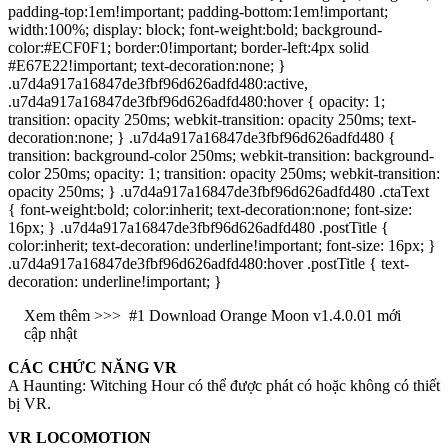
padding-top:1em!important; padding-bottom:1em!important;
width:100%; display: block; font-weight:bold; background-
color:#ECF0F1; border:0!important; border-left:4px solid
#E67E22!important; text-decoration:none; }
.u7d4a917a16847de3fbf96d626adfd480:active,
.u7d4a917a16847de3fbf96d626adfd480:hover { opacity: 1;
transition: opacity 250ms; webkit-transition: opacity 250ms; text-
decoration:none; } .u7d4a917a16847de3fbf96d626adfd480 {
transition: background-color 250ms; webkit-transition: background-
color 250ms; opacity: 1; transition: opacity 250ms; webkit-transition:
opacity 250ms; } .u7d4a917a16847de3fbf96d626adfd480 .ctaText
{ font-weight:bold; color:inherit; text-decoration:none; font-size:
16px; } .u7d4a917a16847de3fbf96d626adfd480 .postTitle {
color:inherit; text-decoration: underline!important; font-size: 16px; }
.u7d4a917a16847de3fbf96d626adfd480:hover .postTitle { text-
decoration: underline!important; }
Xem thêm >>>
#1 Download Orange Moon v1.4.0.01 mới
cập nhật
CÁC CHỨC NĂNG VR
A Haunting: Witching Hour có thể được phát có hoặc không có thiết
bị VR.
VR LOCOMOTION