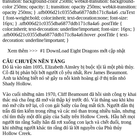
transition: background-color 250ms; webkit-transition: background-
color 250ms; opacity: 1; transition: opacity 250ms; webkit-transition:
opacity 250ms; } .ufb006d21c0355dba6877ddb171c8a4a6 .ctaText
{ font-weight:bold; color:inherit; text-decoration:none; font-size:
16px; } .ufb006d21c0355dba6877ddb171c8a4a6 .postTitle {
color:inherit; text-decoration: underline!important; font-size: 16px; }
.ufb006d21c0355dba6877ddb171c8a4a6:hover .postTitle { text-
decoration: underline!important; }
Xem thêm >>>
#1 DownLoad Eight Dragons mới cập nhật
CÂU CHUYỆN NỀN TẢNG
Đó là vào năm 1695, Elizabeth Ainsley bị buộc tội là một phù thủy.
Cô đã bị phản bội bởi người cô yêu nhất, Rev James Beaumont.
Anh ta không biết nó sẽ gây ra nỗi kinh hoàng gì ở thị trấn nhỏ
Shady Hollow.
Vào cuối những năm 1970, Cliff Beamount đã hồi sinh công ty khai
thác mà cha ông đã mở vài thập kỷ trước đó. Vài tháng sau khi khu
mỏ mở cửa trở lại, cô con gái Sally của ông mất tích. Người dân thị
trấn đã tìm kiếm trong rừng và các mỏ than trong nhiều tuần, nhưng
chỉ tìm thấy một đôi giày của Sally trên Hollow Creek. Hầu hết mọi
người tin rằng Sally hẳn đã rơi xuống con lạch và chết đuối, trong
khi những người khác tin rằng đó là lời nguyền của Phù thủy
Hollow Creek.