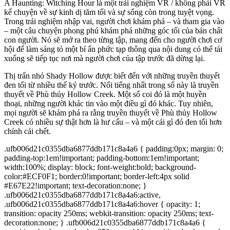
A Haunting: Witching Hour là một trải nghiệm VR / không phải VR
kể chuyện về sự kinh dị tăm tối và sự sống còn trong tuyệt vọng.
Trong trải nghiệm nhập vai, người chơi khám phá – và tham gia vào
– một câu chuyện phong phú khám phá những góc tối của bản chất
con người. Nó sẽ mở ra theo từng tập, mang đến cho người chơi cơ
hội để làm sáng tỏ một bí ẩn phức tạp thông qua nội dung có thể tải
xuống sẽ tiếp tục nơi mà người chơi của tập trước đã dừng lại.
Thị trấn nhỏ Shady Hollow được biết đến với những truyền thuyết
đen tối từ nhiều thế kỷ trước. Nổi tiếng nhất trong số này là truyền
thuyết về Phù thủy Hollow Creek. Một số coi đó là một huyền
thoại, những người khác tin vào một điều gì đó khác. Tuy nhiên,
mọi người sẽ khám phá ra rằng truyền thuyết về Phù thủy Hollow
Creek có nhiều sự thật hơn là hư cấu – và một cái gì đó đen tối hơn
chính cái chết.
.ufb006d21c0355dba6877ddb171c8a4a6 { padding:0px; margin: 0;
padding-top:1em!important; padding-bottom:1em!important;
width:100%; display: block; font-weight:bold; background-
color:#ECF0F1; border:0!important; border-left:4px solid
#E67E22!important; text-decoration:none; }
.ufb006d21c0355dba6877ddb171c8a4a6:active,
.ufb006d21c0355dba6877ddb171c8a4a6:hover { opacity: 1;
transition: opacity 250ms; webkit-transition: opacity 250ms; text-
decoration:none; } .ufb006d21c0355dba6877ddb171c8a4a6 {