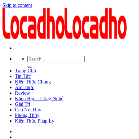
Skip to content
Trang Chủ
Tin Tức
Kiến Thức Chung
Ẩm Thực
Review
Khoa Học – Công Nghệ
Giải Trí
Câu Nói Hay
Phong Thủy
Kiến Thức Pháp Lý
-