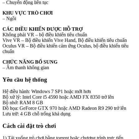
– Chuyển động liên tục
KHU VỰC TRÒ CHƠI
– Ngồi
CÁC ĐIỀU KHIỂN ĐƯỢC HỖ TRỢ
Không phải VR – bộ điều khiển tiêu chuẩn
Vive VR – Bộ điều khiển Vive Hand, Bộ điều khiển tiêu chuẩn
Oculus VR – Bộ điều khiển cảm ứng Oculus, bộ điều khiển tiêu
chuẩn
CHỨC NĂNG BỔ SUNG
– Âm thanh không gian
Yêu cầu hệ thống
Hệ điều hành: Windows 7 SP1 hoặc mới hơn
Bộ xử lý: Intel Core i5 4590 hoặc AMD FX 8350 trở lên
Bộ nhớ: RAM 8 GB
Đồ họa: GeForce GTX 970 hoặc AMD Radeon R9 290 trở lên
Lưu trữ: 4 GB chỗ trống khả dụng
Cách cài đặt trò chơi
1) Tải xuống trò chơi bằng torrent hoặc chương trình trực tiếp