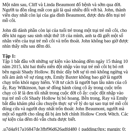
Một năm sau, Cliff và Linda Beaumont đổ bệnh và sớm qua đời.
Người ta đồn rằng mất con gái là quá nhiều đối với bà. John, thành
viên duy nhất còn lại của gia đình Beaumont, được đưa đến trại trẻ
mồ côi.
John đã dành phần còn lại của tuổi trẻ trong một trại trẻ mồ côi, cho
đến khi ngay sau sinh nhật thứ 18 của mình, anh ta đã giết một số
nhân viên của trại trẻ mồ côi và trốn thoát. John không bao giờ được
nhìn thấy nữa sau đêm đó.
Tập 1:
Tập 1 bắt đầu với những sự kiện vào khoảng đêm ngày 15 tháng 10
năm 2015, khi hai thiếu niên đột nhập vào trại trẻ mồ côi bị bỏ rơi
bên ngoài Shady Hollow. Bị thúc đẩy bởi sự tò mò không ngừng và
nỗi ám ảnh về sự rùng rợn, Emily Baxter không bao giờ là người
chạy trốn khỏi nguy hiểm. Với tư cách là người bạn lâu năm của cô
ấy, Ray Wilkinson, bạn sẽ đồng hành cùng cô ấy trong cuộc trốn
chạy có lẽ là đen tối nhất trong cuộc đời cô ấy: cuộc đột nhập vào
trại trẻ mồ côi Shady Hollow bị bỏ hoang. Bên trong, Ray và Emily
bắt đầu khám phá câu chuyện thực sự về lý do tại sao trại trẻ mồ côi
đóng cửa và người duy nhất trốn thoát: John Beaumont, người mà
một số người cho rằng đã bị ám bởi chính Hollow Creek Witch. Các
sự kiện của đêm đó vẫn chưa được biết.
.u7d4a917a16847de3fbf96d626adfd480 { padding:0px; margin: 0;