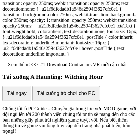
transition: opacity 250ms; webkit-transition: opacity 250ms; text-
decoration:none; } .u21f6dfcdadb1a546a2594f3627cfc0e1 {
transition: background-color 250ms; webkit-transition: background-
color 250ms; opacity: 1; transition: opacity 250ms; webkit-transition:
opacity 250ms; } .u21f6dfcdadb1a546a2594f3627cfc0e1 .ctaText {
font-weight:bold; color:inherit; text-decoration:none; font-size: 16px;
} .u21f6dfcdadb1a546a2594f3627cfc0e1 .postTitle { color:inherit;
text-decoration: underline!important; font-size: 16px; }
.u21f6dfcdadb1a546a2594f3627cfc0e1:hover .postTitle { text-
decoration: underline!important; }
Xem thêm >>>
#1 Download Contractors VR mới cập nhật
Tải xuống A Haunting: Witching Hour
Tải ngay
Tải xuống trò chơi cho PC
Chúng tôi là PCGuide – Chuyên gia trong lực vực MOD game, với
đội ngũ lên tới 200 thành viên chúng tôi tự tin sẽ mang đến cho các
bạn những giây phút trải nghiệm game tuyệt vời. Nếu biết thêm
thông tin về game vui lòng truy cập đến trang nhà phát triển, trân
trọng!!