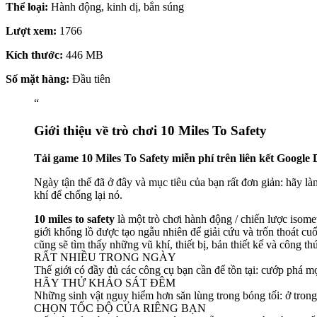
Thể loại:
Hành động, kinh dị, bắn súng
Lượt xem:
1766
Kích thước:
446 MB
Số mặt hàng:
Đầu tiên
“
Giới thiệu về trò chơi 10 Miles To Safety
Tải game 10 Miles To Safety miễn phí trên liên kết Google
Ngày tận thế đã ở đây và mục tiêu của bạn rất đơn giản: hãy l
khí để chống lại nó.
10 miles to safety
là một trò chơi hành động / chiến lược isom
giới khổng lồ được tạo ngẫu nhiên để giải cứu và trốn thoát c
cũng sẽ tìm thấy những vũ khí, thiết bị, bản thiết kế và công 
RẤT NHIỀU TRONG NGÀY
Thế giới có đầy đủ các công cụ bạn cần để tồn tại: cướp phá mọ
HÃY THỬ KHẢO SÁT ĐÊM
Những sinh vật nguy hiểm hơn săn lùng trong bóng tối: ở trong
CHỌN TỐC ĐỘ CỦA RIÊNG BẠN