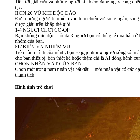
Tiến tới giải cứu và những người bị nhiễm đang ngày càng chết d
tục.
HƠN 20 VŨ KHÍ ĐỘC ĐÁO
Đưa những người bị nhiễm vào trận chiến với súng ngắn, súng 
được giấu trên khắp thế giới.
1-4 NGƯỜI CHƠI CO-OP
Bạn không đơn độc: Tối đa 3 người bạn có thể ghé qua bất cứ lú
nhóm của bạn.
SỰ KIỆN VÀ NHIỆM VỤ
Trên hành trình của mình, bạn sẽ gặp những người sống sót mà 
cho bạn thiết bị, bản thiết kế hoặc thậm chí là AI đồng hành c
CHỌN NHÂN VẬT CỦA BẠN
Chọn một trong năm nhân vật bắt đầu – mỗi nhân vật có các đ
thành tích.
Hình ảnh trò chơi