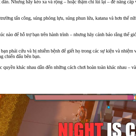
ần. Nhưng hãy kéo xa và rộng – hoặc thậm chí lùi lại – để nâng cấp vũ 
trường tấn công, súng phóng lựu, súng phun lửa, katana và hơn thế nữa
c nào để hỗ trợ bạn trên hành trình – nhưng hãy cảnh báo rằng thế giớ
bạn phải cứu và bị nhiễm bệnh để giết họ trong các sự kiện và nhiệm vụ
ùng chiến đấu bên bạn.
ặc quyền khác nhau dẫn đến những cách chơi hoàn toàn khác nhau – và