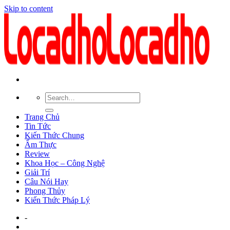
Skip to content
Trang Chủ
Tin Tức
Kiến Thức Chung
Ẩm Thực
Review
Khoa Học – Công Nghệ
Giải Trí
Câu Nói Hay
Phong Thủy
Kiến Thức Pháp Lý
-