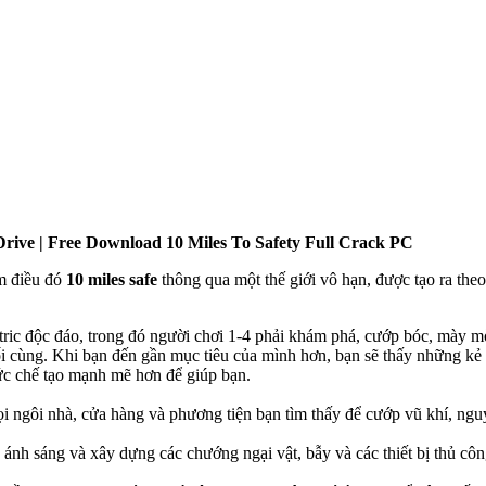
 Drive | Free Download 10 Miles To Safety Full Crack PC
àm điều đó
10 miles safe
thông qua một thế giới vô hạn, được tạo ra theo
etric độc đáo, trong đó người chơi 1-4 phải khám phá, cướp bóc, mày m
uối cùng. Khi bạn đến gần mục tiêu của mình hơn, bạn sẽ thấy những kẻ
thức chế tạo mạnh mẽ hơn để giúp bạn.
i ngôi nhà, cửa hàng và phương tiện bạn tìm thấy để cướp vũ khí, nguy
 ánh sáng và xây dựng các chướng ngại vật, bẫy và các thiết bị thủ cô