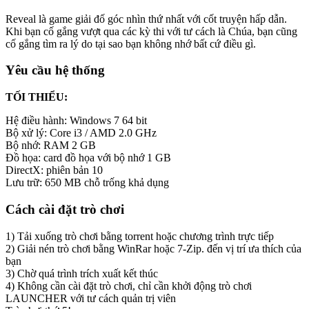
Reveal là game giải đố góc nhìn thứ nhất với cốt truyện hấp dẫn.
Khi bạn cố gắng vượt qua các kỳ thi với tư cách là Chúa, bạn cũng
cố gắng tìm ra lý do tại sao bạn không nhớ bất cứ điều gì.
Yêu cầu hệ thống
TỐI THIỂU:
Hệ điều hành: Windows 7 64 bit
Bộ xử lý: Core i3 / AMD 2.0 GHz
Bộ nhớ: RAM 2 GB
Đồ họa: card đồ họa với bộ nhớ 1 GB
DirectX: phiên bản 10
Lưu trữ: 650 MB chỗ trống khả dụng
Cách cài đặt trò chơi
1) Tải xuống trò chơi bằng torrent hoặc chương trình trực tiếp
2) Giải nén trò chơi bằng WinRar hoặc 7-Zip. đến vị trí ưa thích của
bạn
3) Chờ quá trình trích xuất kết thúc
4) Không cần cài đặt trò chơi, chỉ cần khởi động trò chơi
LAUNCHER với tư cách quản trị viên