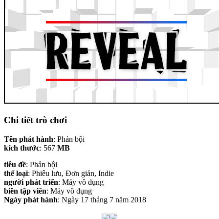
Chi tiết trò chơi
Tên phát hành
: Phản bội
kích thước
: 567
MB
tiêu đề
: Phản bội
thể loại
: Phiêu lưu, Đơn giản, Indie
người phát triển
: Máy vô dụng
biên tập viên
: Máy vô dụng
Ngày phát hành
: Ngày 17 tháng 7 năm 2018