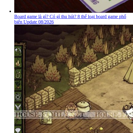
Board game là gì? Có gì thu hút? 8 thể loại board game phổ
biến Update 08/2026