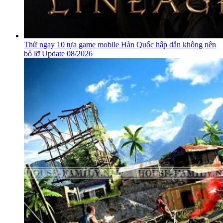
Thử ngay 10 tựa game mobile Hàn Quốc hấp dẫn không nên
bỏ lỡ Update 08/2026