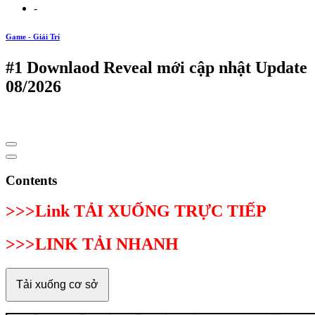
-
Game - Giải Trí
#1 Downlaod Reveal mới cập nhật Update
08/2026
Contents
>>>Link TẢI XUỐNG TRỰC TIẾP
>>>LINK TẢI NHANH
Tải xuống cơ sở