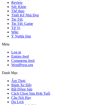
Review
Sức Khỏe
Thể thao
Thiết Kế Nhà Đẹp
Tin Tức
Tin Tức Game
Tử Vi
Wiki
Ý Nghĩa Sim
Meta
Log in
Entries feed
Comments feed
WordPress.org
Danh Mục
Ẩm Thực
Bánh Xe Đẩy
Bất Động Sản
Cách Chọn Sim Hợp Tuổi
Câu Nói Hay
Du Lịch