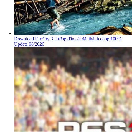
Download Far Cry 3 hướng dẫn cài đặt thành công 100%
Update 08/2026