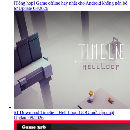
[Tổng hợp] Game offline hay nhất cho Android không nên bỏ
lỡ Update 08/2026
#1 Download Timelie – Hell Loop-GOG mới cập nhật
Update 08/2026