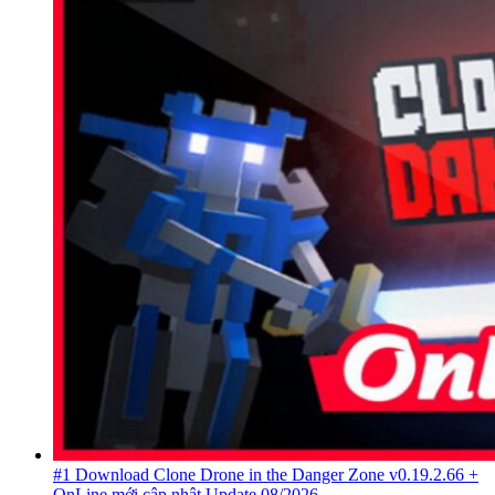
#1 Download Clone Drone in the Danger Zone v0.19.2.66 +
OnLine mới cập nhật Update 08/2026