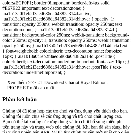
color:#ECF0F1; border:0!important; border-left:4px solid
#E67E22!important; text-decoration:none; }
.ua1b13a0f1eb2f3aed686da64382a314d:active,
.ua1b13a0f1eb2f3aed686da64382a314d:hover { opacity: 1;
transition: opacity 250ms; webkit-transition: opacity 250ms; text-
decoration:none; } .ua1b13a0f1eb2f3aed686da64382a314d {
transition: background-color 250ms; webkit-transition: background-
color 250ms; opacity: 1; transition: opacity 250ms; webkit-transition:
opacity 250ms; } .ua1b13a0f1eb2f3aed686da64382a314d .ctaText
{ font-weight:bold; color:inherit; text-decoration:none; font-size:
16px; } .ua1b13a0f1eb2f3aed686da64382a314d .postTitle {
color:inherit; text-decoration: underline!important; font-size: 16px; }
.ua1b13a0f1eb2f3aed686da64382a314d:hover .postTitle { text-
decoration: underline!important; }
Xem thêm >>>
#1 Download Chariot Royal Edition-
PROPHET mới cập nhật
Phần kết luận
Chúng tôi đã tổng hợp các trò chơi và ứng dụng yêu thích cho bạn.
Chúng tôi luôn chia sẻ các ứng dụng và trò chơi chất lượng cao.
Bạn có thể tải xuống các ứng dụng và trò chơi bổ sung miễn phí
trên trang này và trang web của chúng tôi. Khi bạn đã sẵn sàng, hãy
tải xuống phiên bản APK MOD tùy chỉnh truyền mới nhất cho điện