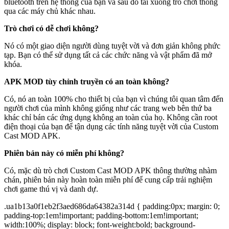
bluetooth trên hệ thống của bạn và sau đó tải xuống trò chơi thông
qua các máy chủ khác nhau.
Trò chơi có dễ chơi không?
Nó có một giao diện người dùng tuyệt vời và đơn giản không phức
tạp. Bạn có thể sử dụng tất cả các chức năng và vật phẩm đã mở
khóa.
APK MOD tùy chỉnh truyền có an toàn không?
Có, nó an toàn 100% cho thiết bị của bạn vì chúng tôi quan tâm đến
người chơi của mình không giống như các trang web bên thứ ba
khác chỉ bán các ứng dụng không an toàn của họ. Không cần root
điện thoại của bạn để tận dụng các tính năng tuyệt vời của Custom
Cast MOD APK.
Phiên bản này có miễn phí không?
Có, mặc dù trò chơi Custom Cast MOD APK thông thường nhàm
chán, phiên bản này hoàn toàn miễn phí để cung cấp trải nghiệm
chơi game thú vị và danh dự.
.ua1b13a0f1eb2f3aed686da64382a314d { padding:0px; margin: 0;
padding-top:1em!important; padding-bottom:1em!important;
width:100%; display: block; font-weight:bold; background-