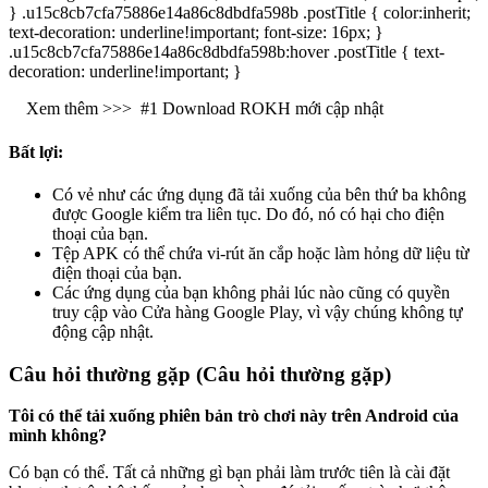
} .u15c8cb7cfa75886e14a86c8dbdfa598b .postTitle { color:inherit;
text-decoration: underline!important; font-size: 16px; }
.u15c8cb7cfa75886e14a86c8dbdfa598b:hover .postTitle { text-
decoration: underline!important; }
Xem thêm >>>
#1 Download ROKH mới cập nhật
Bất lợi:
Có vẻ như các ứng dụng đã tải xuống của bên thứ ba không
được Google kiểm tra liên tục. Do đó, nó có hại cho điện
thoại của bạn.
Tệp APK có thể chứa vi-rút ăn cắp hoặc làm hỏng dữ liệu từ
điện thoại của bạn.
Các ứng dụng của bạn không phải lúc nào cũng có quyền
truy cập vào Cửa hàng Google Play, vì vậy chúng không tự
động cập nhật.
Câu hỏi thường gặp (Câu hỏi thường gặp)
Tôi có thể tải xuống phiên bản trò chơi này trên Android của
mình không?
Có bạn có thể. Tất cả những gì bạn phải làm trước tiên là cài đặt