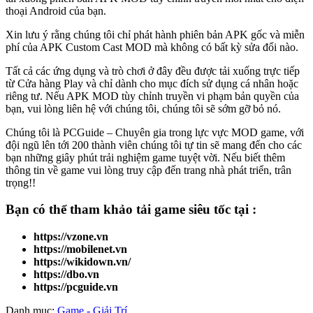
thoại Android của bạn.
Xin lưu ý rằng chúng tôi chỉ phát hành phiên bản APK gốc và miễn
phí của APK Custom Cast MOD mà không có bất kỳ sửa đổi nào.
Tất cả các ứng dụng và trò chơi ở đây đều được tải xuống trực tiếp
từ Cửa hàng Play và chỉ dành cho mục đích sử dụng cá nhân hoặc
riêng tư. Nếu APK MOD tùy chỉnh truyền vi phạm bản quyền của
bạn, vui lòng liên hệ với chúng tôi, chúng tôi sẽ sớm gỡ bỏ nó.
Chúng tôi là PCGuide – Chuyên gia trong lực vực MOD game, với
đội ngũ lên tới 200 thành viên chúng tôi tự tin sẽ mang đến cho các
bạn những giây phút trải nghiệm game tuyệt vời. Nếu biết thêm
thông tin về game vui lòng truy cập đến trang nhà phát triển, trân
trọng!!
Bạn có thể tham khảo
tải game
siêu tốc tại :
https://vzone.vn
https://mobilenet.vn
https://wikidown.vn/
https://dbo.vn
https://pcguide.vn
Danh mục:
Game - Giải Trí
.