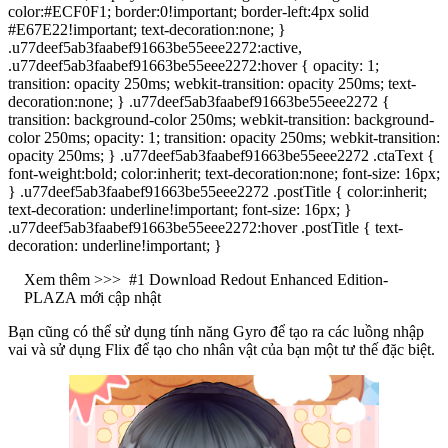
color:#ECF0F1; border:0!important; border-left:4px solid
#E67E22!important; text-decoration:none; }
.u77deef5ab3faabef91663be55eee2272:active,
.u77deef5ab3faabef91663be55eee2272:hover { opacity: 1;
transition: opacity 250ms; webkit-transition: opacity 250ms; text-
decoration:none; } .u77deef5ab3faabef91663be55eee2272 {
transition: background-color 250ms; webkit-transition: background-
color 250ms; opacity: 1; transition: opacity 250ms; webkit-transition:
opacity 250ms; } .u77deef5ab3faabef91663be55eee2272 .ctaText {
font-weight:bold; color:inherit; text-decoration:none; font-size: 16px;
} .u77deef5ab3faabef91663be55eee2272 .postTitle { color:inherit;
text-decoration: underline!important; font-size: 16px; }
.u77deef5ab3faabef91663be55eee2272:hover .postTitle { text-
decoration: underline!important; }
Xem thêm >>>
#1 Download Redout Enhanced Edition-
PLAZA mới cập nhật
Bạn cũng có thể sử dụng tính năng Gyro để tạo ra các luồng nhập
vai và sử dụng Flix để tạo cho nhân vật của bạn một tư thế đặc biệt.