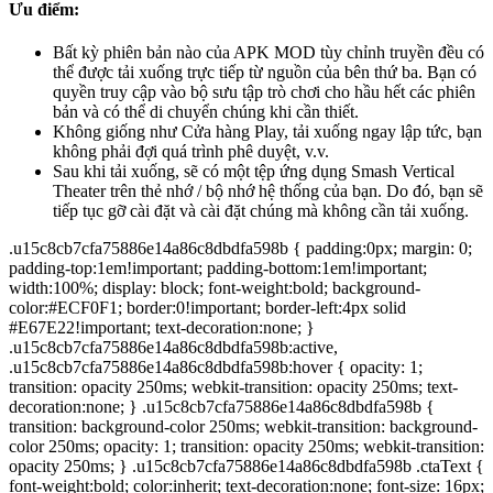
Ưu điểm:
Bất kỳ phiên bản nào của APK MOD tùy chỉnh truyền đều có
thể được tải xuống trực tiếp từ nguồn của bên thứ ba. Bạn có
quyền truy cập vào bộ sưu tập trò chơi cho hầu hết các phiên
bản và có thể di chuyển chúng khi cần thiết.
Không giống như Cửa hàng Play, tải xuống ngay lập tức, bạn
không phải đợi quá trình phê duyệt, v.v.
Sau khi tải xuống, sẽ có một tệp ứng dụng Smash Vertical
Theater trên thẻ nhớ / bộ nhớ hệ thống của bạn. Do đó, bạn sẽ
tiếp tục gỡ cài đặt và cài đặt chúng mà không cần tải xuống.
.u15c8cb7cfa75886e14a86c8dbdfa598b { padding:0px; margin: 0;
padding-top:1em!important; padding-bottom:1em!important;
width:100%; display: block; font-weight:bold; background-
color:#ECF0F1; border:0!important; border-left:4px solid
#E67E22!important; text-decoration:none; }
.u15c8cb7cfa75886e14a86c8dbdfa598b:active,
.u15c8cb7cfa75886e14a86c8dbdfa598b:hover { opacity: 1;
transition: opacity 250ms; webkit-transition: opacity 250ms; text-
decoration:none; } .u15c8cb7cfa75886e14a86c8dbdfa598b {
transition: background-color 250ms; webkit-transition: background-
color 250ms; opacity: 1; transition: opacity 250ms; webkit-transition:
opacity 250ms; } .u15c8cb7cfa75886e14a86c8dbdfa598b .ctaText {
font-weight:bold; color:inherit; text-decoration:none; font-size: 16px;