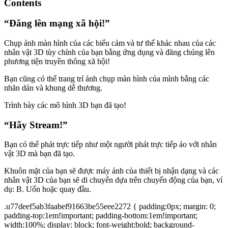
Contents
“Đăng lên mạng xã hội!”
Chụp ảnh màn hình của các biểu cảm và tư thế khác nhau của các
nhân vật 3D tùy chỉnh của bạn bằng ứng dụng và đăng chúng lên
phương tiện truyền thông xã hội!
Bạn cũng có thể trang trí ảnh chụp màn hình của mình bằng các
nhãn dán và khung dễ thương.
Trình bày các mô hình 3D bạn đã tạo!
“Hãy Stream!”
Bạn có thể phát trực tiếp như một người phát trực tiếp ảo với nhân
vật 3D mà bạn đã tạo.
Khuôn mặt của bạn sẽ được máy ảnh của thiết bị nhận dạng và các
nhân vật 3D của bạn sẽ di chuyển dựa trên chuyển động của bạn, ví
dụ: B. Uốn hoặc quay đầu.
.u77deef5ab3faabef91663be55eee2272 { padding:0px; margin: 0;
padding-top:1em!important; padding-bottom:1em!important;
width:100%; display: block; font-weight:bold; background-