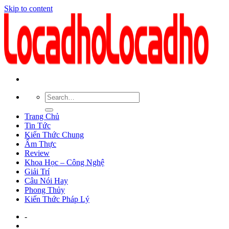
Skip to content
Trang Chủ
Tin Tức
Kiến Thức Chung
Ẩm Thực
Review
Khoa Học – Công Nghệ
Giải Trí
Câu Nói Hay
Phong Thủy
Kiến Thức Pháp Lý
-