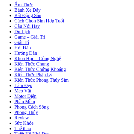
Ẩm Thực
Bánh Xe Đẩy
Bất Động Sản
Cách Chọn Sim Hợp Tuổi
Câu Nói Hay
Du Lịch
Game – Giải Trí
Giải Trí
Hỏi Đáp
Hướng Dẫn
Khoa Học – Công Nghệ
Kiến Thức Chung
Kiến Thức Chứng Khoáng
Kiến Thức Pháp Lý
Kiến Thức Phong Thủy Sim
Làm Đẹp
Mẹo Vặt
Motor Điện
Phần Mềm
Phong Cách Sống
Phong Thủy
Review
Sức Khỏe
Thể thao
Thiết Kế Nhà Đẹp