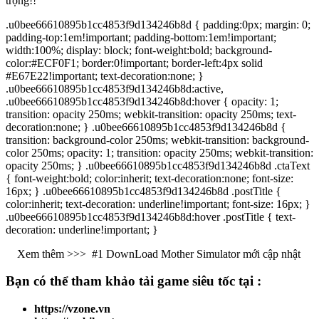
trọng!!
.u0bee66610895b1cc4853f9d134246b8d { padding:0px; margin: 0;
padding-top:1em!important; padding-bottom:1em!important;
width:100%; display: block; font-weight:bold; background-
color:#ECF0F1; border:0!important; border-left:4px solid
#E67E22!important; text-decoration:none; }
.u0bee66610895b1cc4853f9d134246b8d:active,
.u0bee66610895b1cc4853f9d134246b8d:hover { opacity: 1;
transition: opacity 250ms; webkit-transition: opacity 250ms; text-
decoration:none; } .u0bee66610895b1cc4853f9d134246b8d {
transition: background-color 250ms; webkit-transition: background-
color 250ms; opacity: 1; transition: opacity 250ms; webkit-transition:
opacity 250ms; } .u0bee66610895b1cc4853f9d134246b8d .ctaText
{ font-weight:bold; color:inherit; text-decoration:none; font-size:
16px; } .u0bee66610895b1cc4853f9d134246b8d .postTitle {
color:inherit; text-decoration: underline!important; font-size: 16px; }
.u0bee66610895b1cc4853f9d134246b8d:hover .postTitle { text-
decoration: underline!important; }
Xem thêm >>>
#1 DownLoad Mother Simulator mới cập nhật
Bạn có thể tham khảo
tải game
siêu tốc tại :
https://vzone.vn