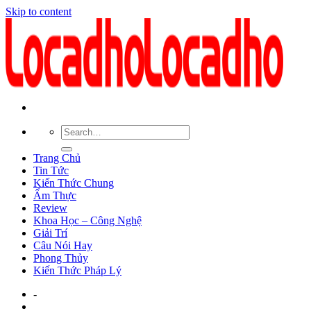
Skip to content
Trang Chủ
Tin Tức
Kiến Thức Chung
Ẩm Thực
Review
Khoa Học – Công Nghệ
Giải Trí
Câu Nói Hay
Phong Thủy
Kiến Thức Pháp Lý
-