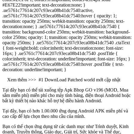
#E67E22!important; text-decoration:none; }
.ue5761c77614c207c93eca08b41dc7540:active,
.ue5761c77614c207c93eca08b41dc7540:hover { opacity: 1;
transition: opacity 250ms; webkit-transition: opacity 250ms; text-
decoration:none; } .ue5761c77614c207c93eca08b41dc7540 {
transition: background-color 250ms; webkit-transition: background-
color 250ms; opacity: 1; transition: opacity 250ms; webkit-transition:
opacity 250ms; } .ue5761c77614c207c93eca08b41dc7540 .ctaText
{ font-weight:bold; color:inherit; text-decoration:none; font-size:
16px; } .ue5761c77614c207c93eca08b41dc7540 .postTitle {
color:inherit; text-decoration: underline!important; font-size: 16px; }
.ue5761c77614c207c93eca08b41dc7540:hover .postTitle { text-
decoration: underline!important; }
Xem thêm >>>
#1 DownLoad Patched world mới cập nhật
Tại đây bạn có thể tải xuống tệp Apk Bhop GO v196 (MOD, Mua
sắm miễn phí) miễn phí cho máy tính bảng, điện thoại Android hoặc
bất kỳ thiết bị nào khác hỗ trợ hệ điều hành Android.
Tại đây, bạn có hơn 1.00.000 ứng dụng Android APK miễn phí và
cao cấp để lựa chọn theo nhu cầu của mình.
Bạn có thể chọn ứng dụng từ các danh mục như Trình duyệt, Kinh
doanh, Truyền thông, Giáo dục, Giải trí, Sức khỏe và Thể dục,