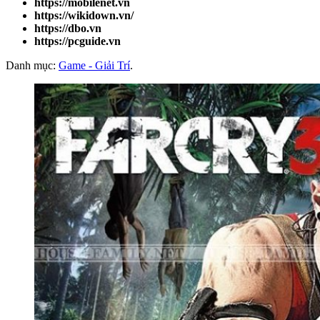
https://mobilenet.vn
https://wikidown.vn/
https://dbo.vn
https://pcguide.vn
Danh mục:
Game - Giải Trí
.