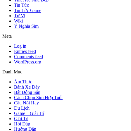
Tin Tức
Tin Tức Game
Tử Vi
Wiki
Ý Nghĩa Sim
Meta
Log in
Entries feed
Comments feed
WordPress.org
Danh Mục
Ẩm Thực
Bánh Xe Đẩy
Bất Động Sản
Cách Chọn Sim Hợp Tuổi
Câu Nói Hay
Du Lịch
Game – Giải Trí
Giải Trí
Hỏi Đáp
Hướng Dẫn