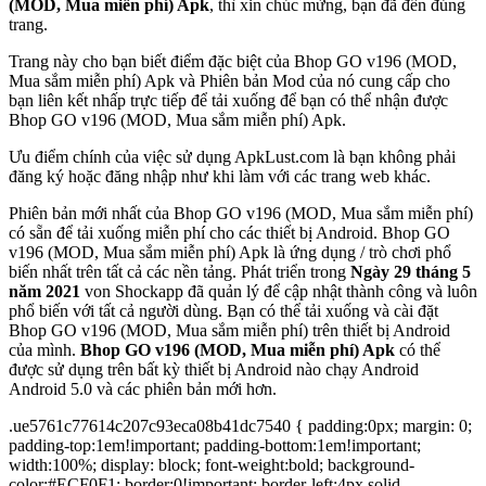
(MOD, Mua miễn phí) Apk
, thì xin chúc mừng, bạn đã đến đúng
trang.
Trang này cho bạn biết điểm đặc biệt của Bhop GO v196 (MOD,
Mua sắm miễn phí) Apk và Phiên bản Mod của nó cung cấp cho
bạn liên kết nhấp trực tiếp để tải xuống để bạn có thể nhận được
Bhop GO v196 (MOD, Mua sắm miễn phí) Apk.
Ưu điểm chính của việc sử dụng ApkLust.com là bạn không phải
đăng ký hoặc đăng nhập như khi làm với các trang web khác.
Phiên bản mới nhất của Bhop GO v196 (MOD, Mua sắm miễn phí)
có sẵn để tải xuống miễn phí cho các thiết bị Android. Bhop GO
v196 (MOD, Mua sắm miễn phí) Apk là ứng dụng / trò chơi phổ
biến nhất trên tất cả các nền tảng. Phát triển trong
Ngày 29 tháng 5
năm 2021
von Shockapp đã quản lý để cập nhật thành công và luôn
phổ biến với tất cả người dùng. Bạn có thể tải xuống và cài đặt
Bhop GO v196 (MOD, Mua sắm miễn phí) trên thiết bị Android
của mình.
Bhop GO v196 (MOD, Mua miễn phí) Apk
có thể
được sử dụng trên bất kỳ thiết bị Android nào chạy Android
Android 5.0 và các phiên bản mới hơn.
.ue5761c77614c207c93eca08b41dc7540 { padding:0px; margin: 0;
padding-top:1em!important; padding-bottom:1em!important;
width:100%; display: block; font-weight:bold; background-
color:#ECF0F1; border:0!important; border-left:4px solid