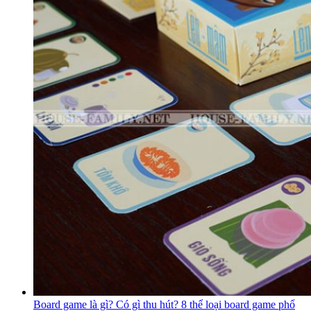
Board game là gì? Có gì thu hút? 8 thể loại board game phổ