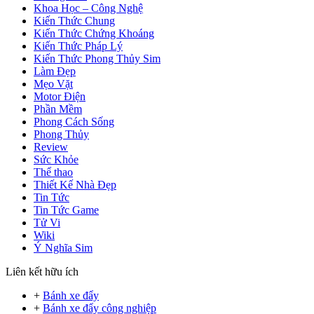
Khoa Học – Công Nghệ
Kiến Thức Chung
Kiến Thức Chứng Khoáng
Kiến Thức Pháp Lý
Kiến Thức Phong Thủy Sim
Làm Đẹp
Mẹo Vặt
Motor Điện
Phần Mềm
Phong Cách Sống
Phong Thủy
Review
Sức Khỏe
Thể thao
Thiết Kế Nhà Đẹp
Tin Tức
Tin Tức Game
Tử Vi
Wiki
Ý Nghĩa Sim
Liên kết hữu ích
+
Bánh xe đẩy
+
Bánh xe đẩy công nghiệp