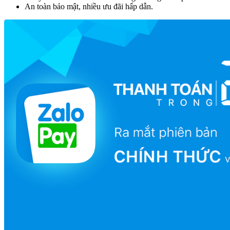
An toàn bảo mật, nhiều ưu đãi hấp dẫn.