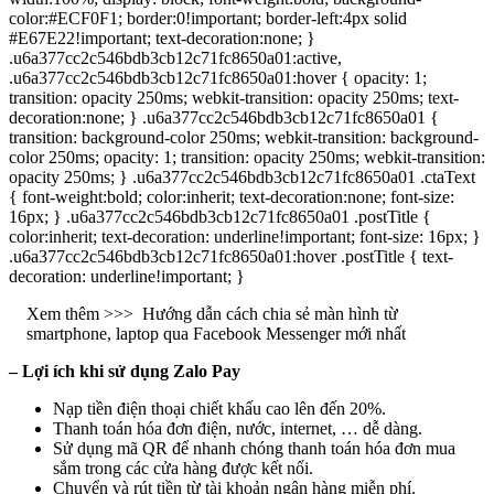
color:#ECF0F1; border:0!important; border-left:4px solid
#E67E22!important; text-decoration:none; }
.u6a377cc2c546bdb3cb12c71fc8650a01:active,
.u6a377cc2c546bdb3cb12c71fc8650a01:hover { opacity: 1;
transition: opacity 250ms; webkit-transition: opacity 250ms; text-
decoration:none; } .u6a377cc2c546bdb3cb12c71fc8650a01 {
transition: background-color 250ms; webkit-transition: background-
color 250ms; opacity: 1; transition: opacity 250ms; webkit-transition:
opacity 250ms; } .u6a377cc2c546bdb3cb12c71fc8650a01 .ctaText
{ font-weight:bold; color:inherit; text-decoration:none; font-size:
16px; } .u6a377cc2c546bdb3cb12c71fc8650a01 .postTitle {
color:inherit; text-decoration: underline!important; font-size: 16px; }
.u6a377cc2c546bdb3cb12c71fc8650a01:hover .postTitle { text-
decoration: underline!important; }
Xem thêm >>>
Hướng dẫn cách chia sẻ màn hình từ
smartphone, laptop qua Facebook Messenger mới nhất
– Lợi ích khi sử dụng Zalo Pay
Nạp tiền điện thoại chiết khấu cao lên đến 20%.
Thanh toán hóa đơn điện, nước, internet, … dễ dàng.
Sử dụng mã QR để nhanh chóng thanh toán hóa đơn mua
sắm trong các cửa hàng được kết nối.
Chuyển và rút tiền từ tài khoản ngân hàng miễn phí.