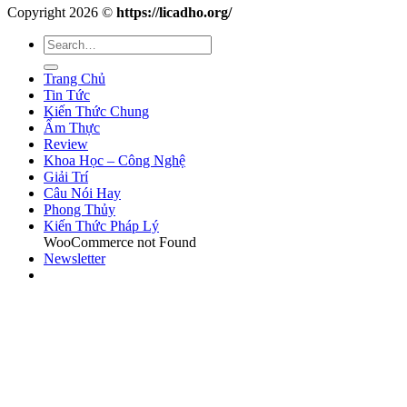
Copyright 2026 ©
https://licadho.org/
Trang Chủ
Tin Tức
Kiến Thức Chung
Ẩm Thực
Review
Khoa Học – Công Nghệ
Giải Trí
Câu Nói Hay
Phong Thủy
Kiến Thức Pháp Lý
WooCommerce not Found
Newsletter