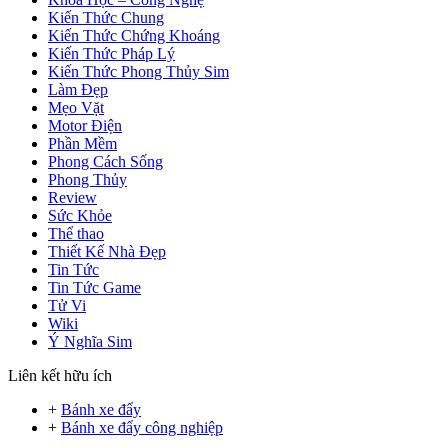
Kiến Thức Chung
Kiến Thức Chứng Khoáng
Kiến Thức Pháp Lý
Kiến Thức Phong Thủy Sim
Làm Đẹp
Mẹo Vặt
Motor Điện
Phần Mềm
Phong Cách Sống
Phong Thủy
Review
Sức Khỏe
Thể thao
Thiết Kế Nhà Đẹp
Tin Tức
Tin Tức Game
Tử Vi
Wiki
Ý Nghĩa Sim
Liên kết hữu ích
+
Bánh xe đẩy
+
Bánh xe đẩy công nghiệp