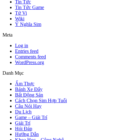
Tin Tức
Tin Tức Game
Tử Vi
Wiki
Ý Nghĩa Sim
Meta
Log in
Entries feed
Comments feed
WordPress.org
Danh Mục
Ẩm Thực
Bánh Xe Đẩy
Bất Động Sản
Cách Chọn Sim Hợp Tuổi
Câu Nói Hay
Du Lịch
Game – Giải Trí
Giải Trí
Hỏi Đáp
Hướng Dẫn
Khoa Học – Công Nghệ