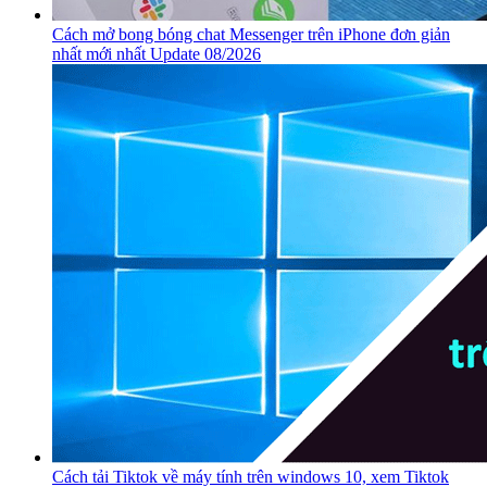
Cách mở bong bóng chat Messenger trên iPhone đơn giản
nhất mới nhất Update 08/2026
Cách tải Tiktok về máy tính trên windows 10, xem Tiktok