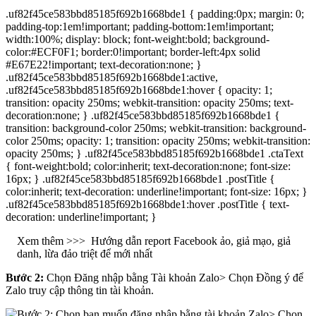
.uf82f45ce583bbd85185f692b1668bde1 { padding:0px; margin: 0;
padding-top:1em!important; padding-bottom:1em!important;
width:100%; display: block; font-weight:bold; background-
color:#ECF0F1; border:0!important; border-left:4px solid
#E67E22!important; text-decoration:none; }
.uf82f45ce583bbd85185f692b1668bde1:active,
.uf82f45ce583bbd85185f692b1668bde1:hover { opacity: 1;
transition: opacity 250ms; webkit-transition: opacity 250ms; text-
decoration:none; } .uf82f45ce583bbd85185f692b1668bde1 {
transition: background-color 250ms; webkit-transition: background-
color 250ms; opacity: 1; transition: opacity 250ms; webkit-transition:
opacity 250ms; } .uf82f45ce583bbd85185f692b1668bde1 .ctaText
{ font-weight:bold; color:inherit; text-decoration:none; font-size:
16px; } .uf82f45ce583bbd85185f692b1668bde1 .postTitle {
color:inherit; text-decoration: underline!important; font-size: 16px; }
.uf82f45ce583bbd85185f692b1668bde1:hover .postTitle { text-
decoration: underline!important; }
Xem thêm >>>
Hướng dẫn report Facebook ảo, giả mạo, giả
danh, lừa đảo triệt để mới nhất
Bước 2:
Chọn Đăng nhập bằng Tài khoản Zalo> Chọn Đồng ý để
Zalo truy cập thông tin tài khoản.