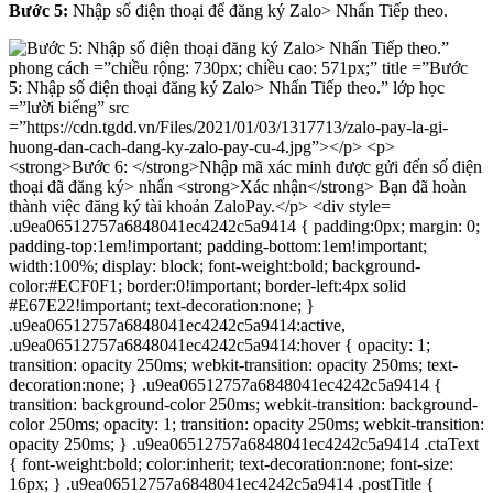
Bước 5:
Nhập số điện thoại để đăng ký Zalo> Nhấn Tiếp theo.
.u9ea06512757a6848041ec4242c5a9414 { padding:0px; margin: 0;
padding-top:1em!important; padding-bottom:1em!important;
width:100%; display: block; font-weight:bold; background-
color:#ECF0F1; border:0!important; border-left:4px solid
#E67E22!important; text-decoration:none; }
.u9ea06512757a6848041ec4242c5a9414:active,
.u9ea06512757a6848041ec4242c5a9414:hover { opacity: 1;
transition: opacity 250ms; webkit-transition: opacity 250ms; text-
decoration:none; } .u9ea06512757a6848041ec4242c5a9414 {
transition: background-color 250ms; webkit-transition: background-
color 250ms; opacity: 1; transition: opacity 250ms; webkit-transition:
opacity 250ms; } .u9ea06512757a6848041ec4242c5a9414 .ctaText
{ font-weight:bold; color:inherit; text-decoration:none; font-size:
16px; } .u9ea06512757a6848041ec4242c5a9414 .postTitle {