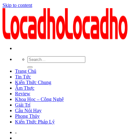
Skip to content
Trang Chủ
Tin Tức
Kiến Thức Chung
Ẩm Thực
Review
Khoa Học – Công Nghệ
Giải Trí
Câu Nói Hay
Phong Thủy
Kiến Thức Pháp Lý
-