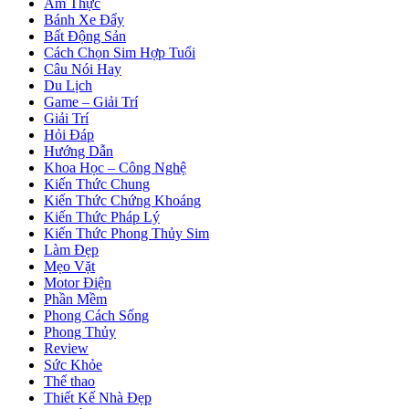
Ẩm Thực
Bánh Xe Đẩy
Bất Động Sản
Cách Chọn Sim Hợp Tuổi
Câu Nói Hay
Du Lịch
Game – Giải Trí
Giải Trí
Hỏi Đáp
Hướng Dẫn
Khoa Học – Công Nghệ
Kiến Thức Chung
Kiến Thức Chứng Khoáng
Kiến Thức Pháp Lý
Kiến Thức Phong Thủy Sim
Làm Đẹp
Mẹo Vặt
Motor Điện
Phần Mềm
Phong Cách Sống
Phong Thủy
Review
Sức Khỏe
Thể thao
Thiết Kế Nhà Đẹp