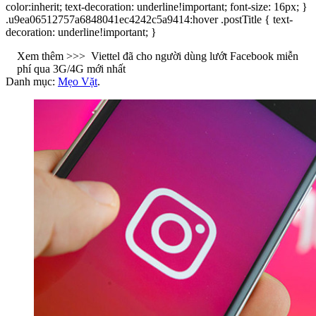
color:inherit; text-decoration: underline!important; font-size: 16px; }
.u9ea06512757a6848041ec4242c5a9414:hover .postTitle { text-
decoration: underline!important; }
Xem thêm >>>
Viettel đã cho người dùng lướt Facebook miễn
phí qua 3G/4G mới nhất
Danh mục:
Mẹo Vặt
.