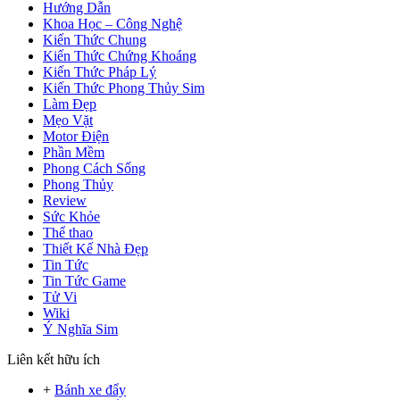
Hướng Dẫn
Khoa Học – Công Nghệ
Kiến Thức Chung
Kiến Thức Chứng Khoáng
Kiến Thức Pháp Lý
Kiến Thức Phong Thủy Sim
Làm Đẹp
Mẹo Vặt
Motor Điện
Phần Mềm
Phong Cách Sống
Phong Thủy
Review
Sức Khỏe
Thể thao
Thiết Kế Nhà Đẹp
Tin Tức
Tin Tức Game
Tử Vi
Wiki
Ý Nghĩa Sim
Liên kết hữu ích
+
Bánh xe đẩy