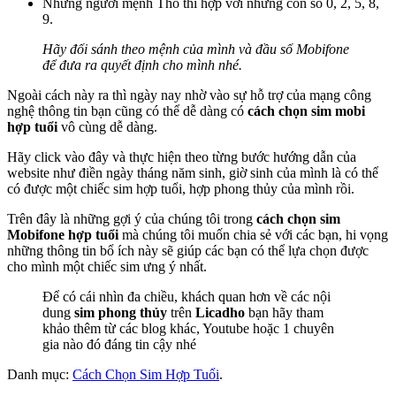
Những người mệnh Thổ thì hợp với những con số 0, 2, 5, 8,
9.
Hãy đối sánh theo mệnh của mình và đầu số Mobifone
để đưa ra quyết định cho mình nhé.
Ngoài cách này ra thì ngày nay nhờ vào sự hỗ trợ của mạng công
nghệ thông tin bạn cũng có thể dễ dàng có
cách chọn sim mobi
hợp tuổi
vô cùng dễ dàng.
Hãy click vào đây và thực hiện theo từng bước hướng dẫn của
website như điền ngày tháng năm sinh, giờ sinh của mình là có thể
có được một chiếc sim hợp tuổi, hợp phong thủy của mình rồi.
Trên đây là những gợi ý của chúng tôi trong
cách chọn sim
Mobifone hợp tuổi
mà chúng tôi muốn chia sẻ với các bạn, hi vọng
những thông tin bổ ích này sẽ giúp các bạn có thể lựa chọn được
cho mình một chiếc sim ưng ý nhất.
Để có cái nhìn đa chiều, khách quan hơn về các nội
dung
sim phong thủy
trên
Licadho
bạn hãy tham
khảo thêm từ các blog khác, Youtube hoặc 1 chuyên
gia nào đó đáng tin cậy nhé
Danh mục:
Cách Chọn Sim Hợp Tuổi
.