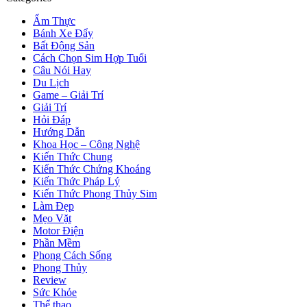
Ẩm Thực
Bánh Xe Đẩy
Bất Động Sản
Cách Chọn Sim Hợp Tuổi
Câu Nói Hay
Du Lịch
Game – Giải Trí
Giải Trí
Hỏi Đáp
Hướng Dẫn
Khoa Học – Công Nghệ
Kiến Thức Chung
Kiến Thức Chứng Khoáng
Kiến Thức Pháp Lý
Kiến Thức Phong Thủy Sim
Làm Đẹp
Mẹo Vặt
Motor Điện
Phần Mềm
Phong Cách Sống
Phong Thủy
Review
Sức Khỏe
Thể thao