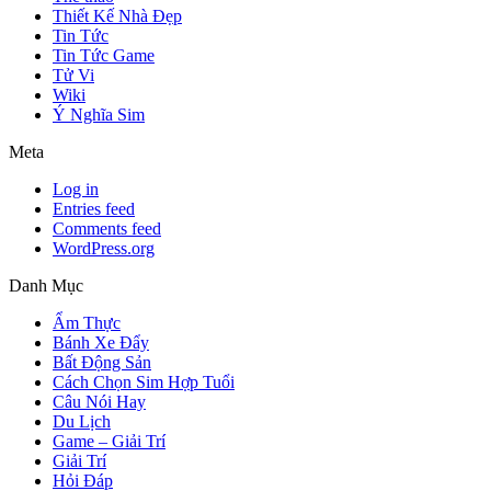
Thiết Kế Nhà Đẹp
Tin Tức
Tin Tức Game
Tử Vi
Wiki
Ý Nghĩa Sim
Meta
Log in
Entries feed
Comments feed
WordPress.org
Danh Mục
Ẩm Thực
Bánh Xe Đẩy
Bất Động Sản
Cách Chọn Sim Hợp Tuổi
Câu Nói Hay
Du Lịch
Game – Giải Trí
Giải Trí
Hỏi Đáp