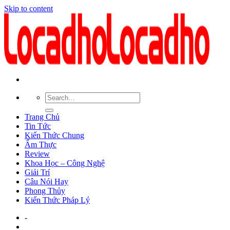
Skip to content
Trang Chủ
Tin Tức
Kiến Thức Chung
Ẩm Thực
Review
Khoa Học – Công Nghệ
Giải Trí
Câu Nói Hay
Phong Thủy
Kiến Thức Pháp Lý
-