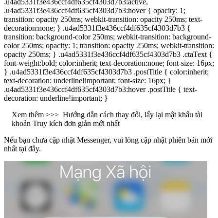
.u4ad5331f3e436ccf4df635cf4303d7b3:active,
.u4ad5331f3e436ccf4df635cf4303d7b3:hover { opacity: 1;
transition: opacity 250ms; webkit-transition: opacity 250ms; text-
decoration:none; } .u4ad5331f3e436ccf4df635cf4303d7b3 {
transition: background-color 250ms; webkit-transition: background-
color 250ms; opacity: 1; transition: opacity 250ms; webkit-transition:
opacity 250ms; } .u4ad5331f3e436ccf4df635cf4303d7b3 .ctaText {
font-weight:bold; color:inherit; text-decoration:none; font-size: 16px;
} .u4ad5331f3e436ccf4df635cf4303d7b3 .postTitle { color:inherit;
text-decoration: underline!important; font-size: 16px; }
.u4ad5331f3e436ccf4df635cf4303d7b3:hover .postTitle { text-
decoration: underline!important; }
Xem thêm >>>
Hướng dẫn cách thay đổi, lấy lại mật khẩu tài
khoản Truy kích đơn giản mới nhất
Nếu bạn chưa cập nhật Messenger, vui lòng cập nhật phiên bản mới
nhất tại đây.