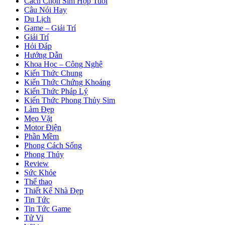
Cách Chọn Sim Hợp Tuổi
Câu Nói Hay
Du Lịch
Game – Giải Trí
Giải Trí
Hỏi Đáp
Hướng Dẫn
Khoa Học – Công Nghệ
Kiến Thức Chung
Kiến Thức Chứng Khoáng
Kiến Thức Pháp Lý
Kiến Thức Phong Thủy Sim
Làm Đẹp
Mẹo Vặt
Motor Điện
Phần Mềm
Phong Cách Sống
Phong Thủy
Review
Sức Khỏe
Thể thao
Thiết Kế Nhà Đẹp
Tin Tức
Tin Tức Game
Tử Vi