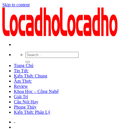
Skip to content
Trang Chủ
Tin Tức
Kiến Thức Chung
Ẩm Thực
Review
Khoa Học – Công Nghệ
Giải Trí
Câu Nói Hay
Phong Thủy
Kiến Thức Pháp Lý
-