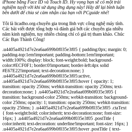
iPhone bằng Face ID và Touch ID. Hy vọng bạn sẽ có một trải
nghiệm tuyệt vời khi sử dụng ứng dụng này! Hãy để lại bình luận
bên dưới để chia sẻ cảm nhận của bạn với PCguide nhé!
Tôi là licadho.org-chuyên gia trong lĩnh vực công nghệ máy tính.
Các bài viết được tổng hợp và đánh giá bởi các chuyên gia nhiều
năm kinh nghiệm, tuy nhiên chúng chỉ có giá trị tham khảo. Chúc
Các Bạn Thành Công!
.u4405a4921d7e2ea6aa699b0f035e3f05 { padding:0px; margin: 0;
padding-top:1em!important; padding-bottom:1em!important;
width:100%; display: block; font-weight:bold; background-
color:#ECF0F1; border:0!important; border-left:4px solid
#E67E22!important; text-decoration:none; }
.u4405a4921d7e2ea6aa699b0f035e3f05:active,
.u4405a4921d7e2ea6aa699b0f035e3f05:hover { opacity: 1;
transition: opacity 250ms; webkit-transition: opacity 250ms; text-
decoration:none; } .u4405a4921d7e2ea6aa699b0f035e3f05 {
transition: background-color 250ms; webkit-transition: background-
color 250ms; opacity: 1; transition: opacity 250ms; webkit-transition:
opacity 250ms; } .u4405a4921d7e2ea6aa699b0f035e3f05 .ctaText
{ font-weight:bold; color:inherit; text-decoration:none; font-size:
16px; } .u4405a4921d7e2ea6aa699b0f035e3f05 .postTitle {
color:inherit; text-decoration: underline!important; font-size: 16px; }
.u4405a4921d7e2ea6aa699b0f035e3f05:hover .postTitle { text-