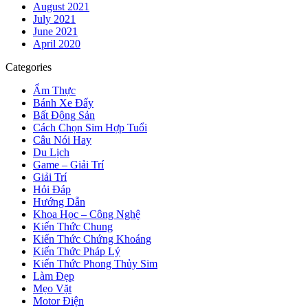
August 2021
July 2021
June 2021
April 2020
Categories
Ẩm Thực
Bánh Xe Đẩy
Bất Động Sản
Cách Chọn Sim Hợp Tuổi
Câu Nói Hay
Du Lịch
Game – Giải Trí
Giải Trí
Hỏi Đáp
Hướng Dẫn
Khoa Học – Công Nghệ
Kiến Thức Chung
Kiến Thức Chứng Khoáng
Kiến Thức Pháp Lý
Kiến Thức Phong Thủy Sim
Làm Đẹp
Mẹo Vặt
Motor Điện