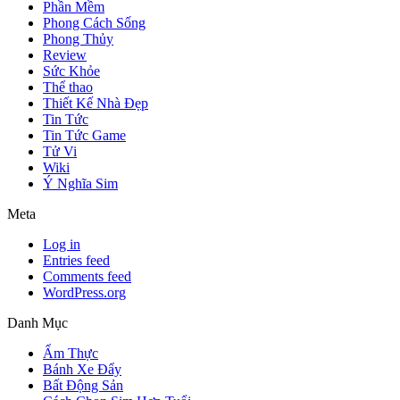
Phần Mềm
Phong Cách Sống
Phong Thủy
Review
Sức Khỏe
Thể thao
Thiết Kế Nhà Đẹp
Tin Tức
Tin Tức Game
Tử Vi
Wiki
Ý Nghĩa Sim
Meta
Log in
Entries feed
Comments feed
WordPress.org
Danh Mục
Ẩm Thực
Bánh Xe Đẩy
Bất Động Sản