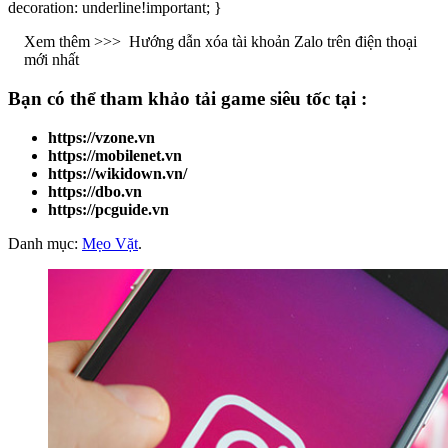
decoration: underline!important; }
Xem thêm >>>
Hướng dẫn xóa tài khoản Zalo trên điện thoại
mới nhất
Bạn có thể tham khảo
tải game
siêu tốc tại :
https://vzone.vn
https://mobilenet.vn
https://wikidown.vn/
https://dbo.vn
https://pcguide.vn
Danh mục:
Mẹo Vặt
.