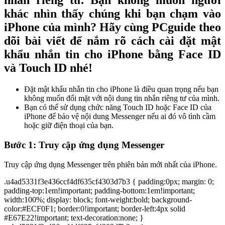
nhắn riêng tư. Bạn không muốn người
khác nhìn thấy chúng khi bạn chạm vào
iPhone của mình? Hãy cùng PCguide theo
dõi bài viết để nắm rõ cách cài đặt mật
khẩu nhắn tin cho iPhone bằng Face ID
và Touch ID nhé!
Đặt mật khẩu nhắn tin cho iPhone là điều quan trọng nếu bạn
không muốn đối mặt với nội dung tin nhắn riêng tư của mình.
Bạn có thể sử dụng chức năng Touch ID hoặc Face ID của
iPhone để bảo vệ nội dung Messenger nếu ai đó vô tình cầm
hoặc giữ điện thoại của bạn.
Bước 1: Truy cập ứng dụng Messenger
Truy cập ứng dụng Messenger trên phiên bản mới nhất của iPhone.
.u4ad5331f3e436ccf4df635cf4303d7b3 { padding:0px; margin: 0;
padding-top:1em!important; padding-bottom:1em!important;
width:100%; display: block; font-weight:bold; background-
color:#ECF0F1; border:0!important; border-left:4px solid
#E67E22!important; text-decoration:none; }