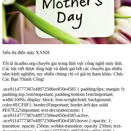
Siêu thị điện máy XANH
Tôi là licadho.org-chuyên gia trong lĩnh vực công nghệ máy tính.
Các bài viết được tổng hợp và đánh giá bởi các chuyên gia nhiều
năm kinh nghiệm, tuy nhiên chúng chỉ có giá trị tham khảo. Chúc
Các Bạn Thành Công!
.uce9114777387e4fff72506ee850e4585 { padding:0px; margin: 0;
padding-top:1em!important; padding-bottom:1em!important;
width:100%; display: block; font-weight:bold; background-
color:#ECF0F1; border:0!important; border-left:4px solid
#E67E22!important; text-decoration:none; }
.uce9114777387e4fff72506ee850e4585:active,
.uce9114777387e4fff72506ee850e4585:hover { opacity: 1;
transition: opacity 250ms; webkit-transition: opacity 250ms; text-