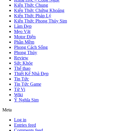
Kiến Thức Chung
Kiến Thức Chứng Khoáng
Kiến Thức Pháp Lý
Kiến Thức Phong Thủy Sim
Làm Đẹp
Mẹo Vặt
Motor Điện
Phần Mềm
Phong Cách Sống
Phong Thủy
Review
Sức Khỏe
Thể thao
Thiết Kế Nhà Đẹp
Tin Tức
Tin Tức Game
Tử Vi
Wiki
Ý Nghĩa Sim
Meta
Log in
Entries feed
Comments feed