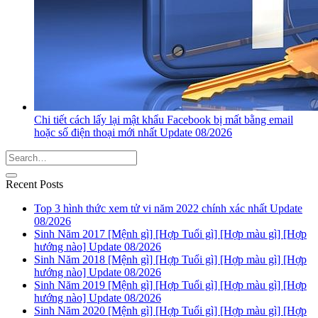
Chi tiết cách lấy lại mật khẩu Facebook bị mất bằng email
hoặc số điện thoại mới nhất Update 08/2026
Recent Posts
Top 3 hình thức xem tử vi năm 2022 chính xác nhất Update
08/2026
Sinh Năm 2017 [Mệnh gì] [Hợp Tuổi gì] [Hợp màu gì] [Hợp
hướng nào] Update 08/2026
Sinh Năm 2018 [Mệnh gì] [Hợp Tuổi gì] [Hợp màu gì] [Hợp
hướng nào] Update 08/2026
Sinh Năm 2019 [Mệnh gì] [Hợp Tuổi gì] [Hợp màu gì] [Hợp
hướng nào] Update 08/2026
Sinh Năm 2020 [Mệnh gì] [Hợp Tuổi gì] [Hợp màu gì] [Hợp