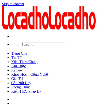
Skip to content
Trang Chủ
Tin Tức
Kiến Thức Chung
Ẩm Thực
Review
Khoa Học – Công Nghệ
Giải Trí
Câu Nói Hay
Phong Thủy
Kiến Thức Pháp Lý
-