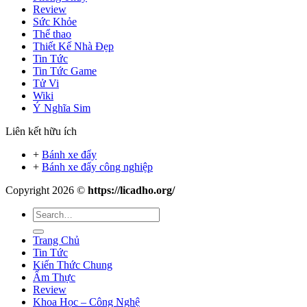
Review
Sức Khỏe
Thể thao
Thiết Kế Nhà Đẹp
Tin Tức
Tin Tức Game
Tử Vi
Wiki
Ý Nghĩa Sim
Liên kết hữu ích
+
Bánh xe đẩy
+
Bánh xe đẩy công nghiệp
Copyright 2026 ©
https://licadho.org/
Trang Chủ
Tin Tức
Kiến Thức Chung
Ẩm Thực
Review
Khoa Học – Công Nghệ