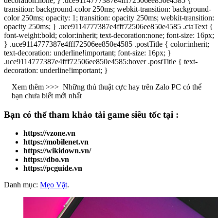
decoration:none; } .uce9114777387e4fff72506ee850e4585 {
transition: background-color 250ms; webkit-transition: background-
color 250ms; opacity: 1; transition: opacity 250ms; webkit-transition:
opacity 250ms; } .uce9114777387e4fff72506ee850e4585 .ctaText {
font-weight:bold; color:inherit; text-decoration:none; font-size: 16px;
} .uce9114777387e4fff72506ee850e4585 .postTitle { color:inherit;
text-decoration: underline!important; font-size: 16px; }
.uce9114777387e4fff72506ee850e4585:hover .postTitle { text-
decoration: underline!important; }
Xem thêm >>>
Những thủ thuật cực hay trên Zalo PC có thể
bạn chưa biết mới nhất
Bạn có thể tham khảo
tải game
siêu tốc tại :
https://vzone.vn
https://mobilenet.vn
https://wikidown.vn/
https://dbo.vn
https://pcguide.vn
Danh mục:
Mẹo Vặt
.