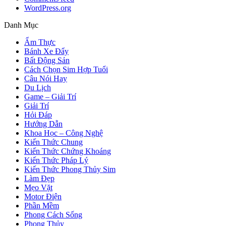
WordPress.org
Danh Mục
Ẩm Thực
Bánh Xe Đẩy
Bất Động Sản
Cách Chọn Sim Hợp Tuổi
Câu Nói Hay
Du Lịch
Game – Giải Trí
Giải Trí
Hỏi Đáp
Hướng Dẫn
Khoa Học – Công Nghệ
Kiến Thức Chung
Kiến Thức Chứng Khoáng
Kiến Thức Pháp Lý
Kiến Thức Phong Thủy Sim
Làm Đẹp
Mẹo Vặt
Motor Điện
Phần Mềm
Phong Cách Sống
Phong Thủy